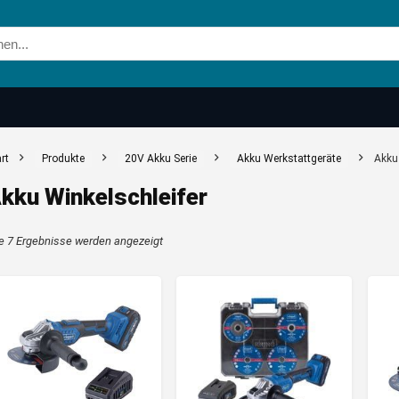
rt
Produkte
20V Akku Serie
Akku Werkstattgeräte
Akku 
kku Winkelschleifer
Nach
le 7 Ergebnisse werden angezeigt
Aktualität
sortiert