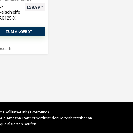
u-
€
39,99
kelschleife
-AG125-X
eppach |
leifscheib
ZUM ANGEBOT
Ø125mm |
hzahlregel
 2500-
eppach
00min
* = Afilliate-Link (=Werbung)
Als Amazon-Partner verdient der Seitenbetreiber an
qualifizierten Käufen.