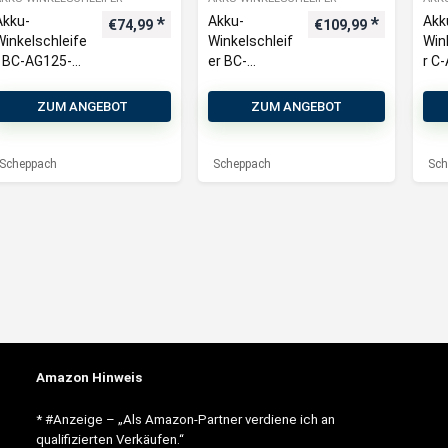
Akku-
Akku-
Akk
€
74,99
€
109,99
Winkelschleife
Winkelschleif
Win
r BC-AG125-X
er BC-
r C
Scheppach |
AG125-X
Sch
Brushless |
Scheppach |
Sch
ZUM ANGEBOT
ZUM ANGEBOT
Schleifscheib
Brushless |
en 
en Ø125mm |
Schleifschei
Dre
Drehzahl
ben
ung
Scheppach
Scheppach
Sch
3000-
Ø125mm |
100
10000min-1
Drehzahl
3000-
10000min-1 |
inkl. 2Ah
Akku & 2,4A
Ladegerät
Amazon Hinweis
* #Anzeige – „Als Amazon-Partner verdiene ich an
qualifizierten Verkäufen.“