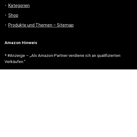
Kategorien
Shop
Produkte und Themen – Sitemap
Amazon Hinweis
* #Anzeige – „Als Amazon-Partner verdiene ich an qualifizierten
Verkäufen.“
Unsere Webseite finanziert sich durch platzierte Werbeanzeigen und
sogenannten Affiliate Links (Produktlinks). Diese sind mit einem *
oder einem Hinweis auf Amazon verlinkt. Durch das Anklicken der
Produktlinks bzw. Werbeanzeigen verdienen wir einen kleinen Betrag,
der uns hilft, diese Seite weiter zu verbessern.
* = Afilliate-Link (=Werbung)