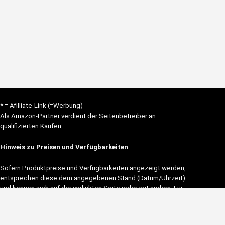
* = Afilliate-Link (=Werbung)
Als Amazon-Partner verdient der Seitenbetreiber an
qualifizierten Käufen.
Hinweis zu Preisen und Verfügbarkeiten
Sofern Produktpreise und Verfügbarkeiten angezeigt werden,
entsprechen diese dem angegebenen Stand (Datum/Uhrzeit)
und können sich auf der verlinkten Seite jederzeit ändern. Für
den Kauf eines Produkts gelten die Angaben zu Preis und
Verfügbarkeit, die zum Kaufzeitpunkt [auf der/den
maßgeblichen Amazon-Website(s)] angezeigt werden.