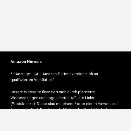
Amazon Hinweis
* #Anzeige – „Als Amazon-Partner verdiene ich an
qualifizierten Verkäufen.“
Unsere Webseite finanziert sich durch platzierte
Werbeanzeigen und sogenannten Affiliate Links
(Produktlinks). Diese sind mit einem * oder einem Hinweis auf
Amazon verlinkt. Durch das Anklicken der Produktlinks bzw.
Werbeanzeigen verdienen wir einen kleinen Betrag, der uns
hilft, diese Seite weiter zu verbessern.