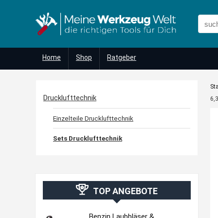
Home
Shop
Ratgeber
Sta
Drucklufttechnik
6,
Einzelteile Drucklufttechnik
Sets Drucklufttechnik
TOP ANGEBOTE
Benzin Laubbläser &