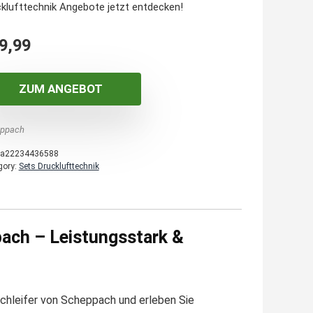
klufttechnik Angebote jetzt entdecken!
9,99
ZUM ANGEBOT
ppach
a22234436588
gory:
Sets Drucklufttechnik
pach – Leistungsstark &
chleifer von Scheppach und erleben Sie