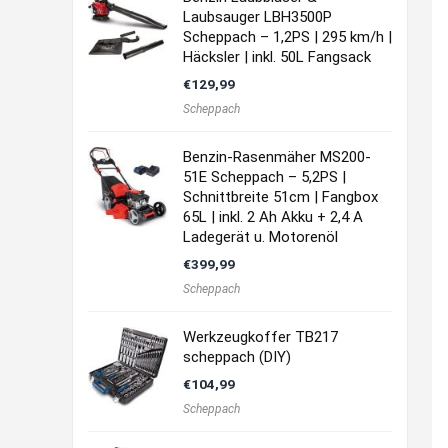
Laubsauger LBH3500P
Scheppach – 1,2PS | 295 km/h |
Häcksler | inkl. 50L Fangsack
€
129,99
Scheppach
Benzin-Rasenmäher MS200-
51E Scheppach – 5,2PS |
Schnittbreite 51cm | Fangbox
65L | inkl. 2 Ah Akku + 2,4 A
Ladegerät u. Motorenöl
€
399,99
Scheppach
Werkzeugkoffer TB217
scheppach (DIY)
€
104,99
Scheppach