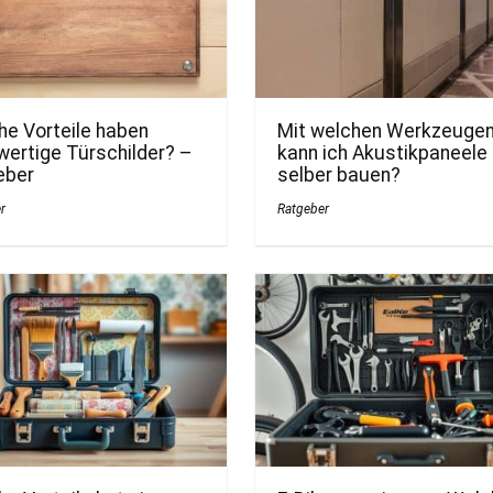
he Vorteile haben
Mit welchen Werkzeuge
ertige Türschilder? –
kann ich Akustikpaneele
eber
selber bauen?
r
Ratgeber