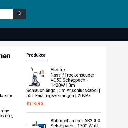
hnen
Produkte
Elektro
Nass-/Trockensauger
VC50 Scheppach -
1400W | 3m
Schlauchlänge | 5m Anschlusskabel |
du eine
50L Fassungsvermögen | 20kPa
€
119,99
nline
kstatt,
Abbruchhammer AB2000
Scheppach - 1700 Watt