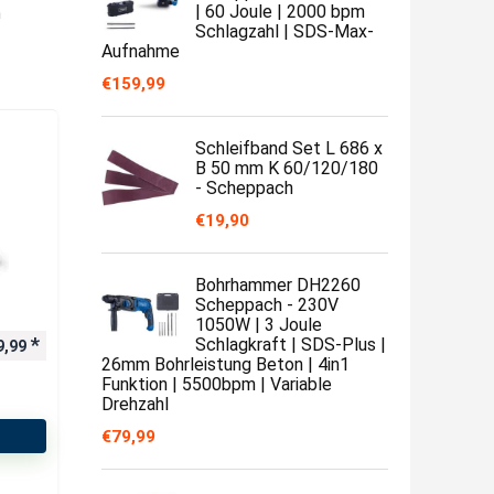
| 60 Joule | 2000 bpm
n
Schlagzahl | SDS-Max-
Aufnahme
€
159,99
Schleifband Set L 686 x
B 50 mm K 60/120/180
- Scheppach
€
19,90
Bohrhammer DH2260
Scheppach - 230V
1050W | 3 Joule
Schlagkraft | SDS-Plus |
9,99
26mm Bohrleistung Beton | 4in1
Funktion | 5500bpm | Variable
Drehzahl
€
79,99