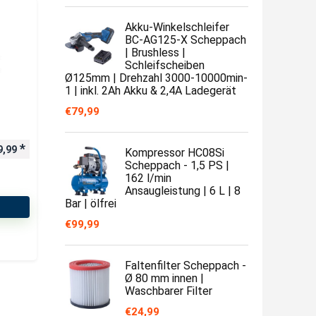
Akku-Winkelschleifer
BC-AG125-X Scheppach
| Brushless |
Schleifscheiben
Ø125mm | Drehzahl 3000-10000min-
1 | inkl. 2Ah Akku & 2,4A Ladegerät
€
79,99
9,99
Kompressor HC08Si
Scheppach - 1,5 PS |
162 l/min
Ansaugleistung | 6 L | 8
Bar | ölfrei
€
99,99
Faltenfilter Scheppach -
Ø 80 mm innen |
Waschbarer Filter
€
24,99