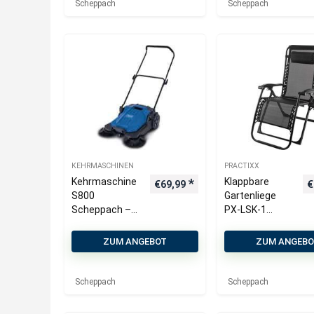
Kessel |
Motoröl
Scheppach
Scheppach
Ansaugleistu
ng 412L/min
KEHRMASCHINEN
PRACTIXX
Kehrmaschine
Klappbare
€
69,99
€
S800
Gartenliege
Scheppach –
PX-LSK-1
650mm
Practixx –
Kehrbreite |
180cm
ZUM ANGEBOT
ZUM ANGEB
2600m²/h
Gesamtlänge |
Flächenleistun
160cm
g | 20L
Polsterlänge |
Scheppach
Scheppach
Fangkorb | 3
60cm
Bürsten
Sitzbreite