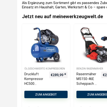
Als Ergänzung zum Sortiment gibt es passendes Zubeh
Einsatz im Haushalt, Garten, Werkstatt & Co – spare d
Jetzt neu auf meinewerkzeugwelt.de
ÖLGESCHMIERTE KOMPRESSOREN
BENZIN RASENMÄHER
Druckluft
Rasenmäher
€
289,99
€
2
Kompressor
MS150-46E
HC500
Scheppach –
Scheppach –
3,5PS | 46cm
10bar |
Schnittbreite
ZUM ANGEBOT
ZUM ANGEB
2200W
| 55L | Antrieb
Leistung | 50L
| E-Start | mit