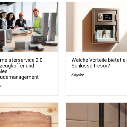
Spaltdurchm
Spaltdurchm
esser
esser
meisterservice 2.0:
Welche Vorteile bietet e
zeugkoffer und
Schlüsseltresor?
ales
Ratgeber
äudemanagement
r