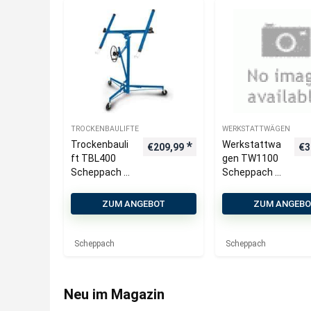
TROCKENBAULIFTE
WERKSTATTWÄGEN
Trockenbauli
Werkstattwa
€
209,99
€
3
ft TBL400
gen TW1100
Scheppach –
Scheppach –
max 68 kg |
70-tlg.
Hebebereich
Werkzeug | 7
ZUM ANGEBOT
ZUM ANGEB
1220 – 3350
Schubladen |
mm | 60°
Farbe/Bezeic
neigbar
hnung abw.
Scheppach
Scheppach
Neu im Magazin