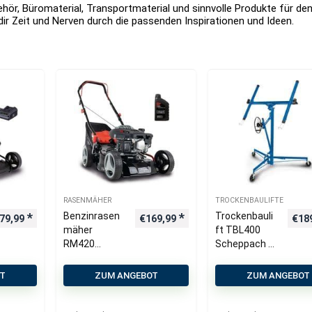
ör, Büromaterial, Transportmaterial und sinnvolle Produkte für de
ir Zeit und Nerven durch die passenden Inspirationen und Ideen.
RASENMÄHER
TROCKENBAULIFTE
Benzinrasen
Trockenbauli
79,99
€
169,99
€
18
mäher
ft TBL400
RM420
Scheppach –
Scheppach –
max 68 kg |
3.3PS |
Hebebereich
OT
ZUM ANGEBOT
ZUM ANGEBOT
420mm
1220 – 3350
Schnittbreite
mm | 60°