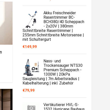
Akku Freischneider
Rasentrimmer BC-
BCH380/40 Scheppach
- 2x20V | 380mm
Schnittbreite Rasentrimmer |
255mm Schnittbreite Motorsense |
mit Schultergurt
€
149,99
in
Nass- und
Trockensauger NTS30
Premium Scheppach -
1300W | 20kPa
Saugleistung | 7m Arbeitsradius |
Kabelhalterung | inkl. Zubehör
€
79,99
Vertikutierer HVL-S-
1532 Hurricane Bauhaus