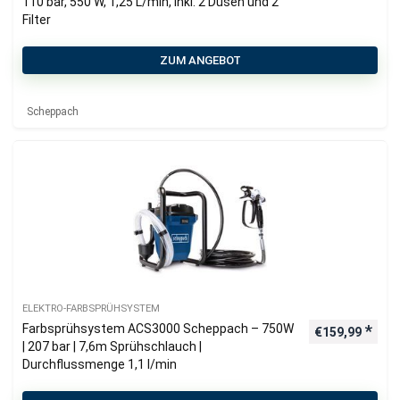
110 bar, 550 W, 1,25 L/min, inkl. 2 Düsen und 2
Filter
ZUM ANGEBOT
Scheppach
ELEKTRO-FARBSPRÜHSYSTEM
Farbsprühsystem ACS3000 Scheppach – 750W
€
159,99
| 207 bar | 7,6m Sprühschlauch |
Durchflussmenge 1,1 l/min