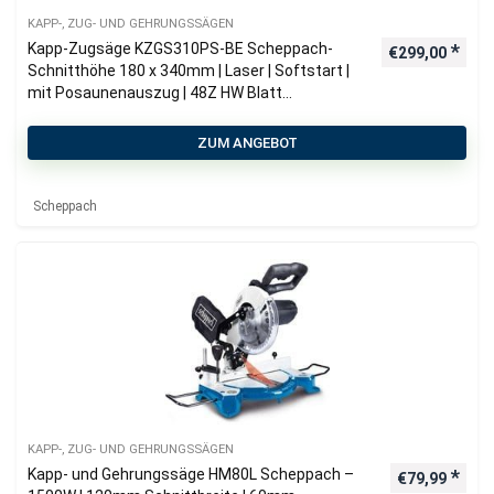
KAPP-, ZUG- UND GEHRUNGSSÄGEN
Kapp-Zugsäge KZGS310PS-BE Scheppach-
€
299,00
Schnitthöhe 180 x 340mm | Laser | Softstart |
mit Posaunenauszug | 48Z HW Blatt
Gehrungssäge | Kappsäge
ZUM ANGEBOT
Scheppach
KAPP-, ZUG- UND GEHRUNGSSÄGEN
Kapp- und Gehrungssäge HM80L Scheppach –
€
79,99