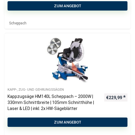
ZUM ANGEBOT
Scheppach
KAPP-, ZUG- UND GEHRUNGSSÄGEN
Kappzugsäge HM140L Scheppach – 2000W |
€
229,99
330mm Schnittbreite | 105mm Schnitthöhe |
Laser & LED | inkl. 2x HW-Sägeblätter
ZUM ANGEBOT