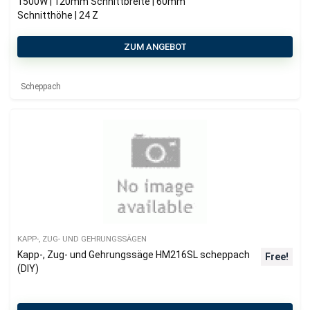
1500W | 120mm Schnittbreite | 60mm
Schnitthöhe | 24 Z
ZUM ANGEBOT
Scheppach
KAPP-, ZUG- UND GEHRUNGSSÄGEN
Kapp-, Zug- und Gehrungssäge HM216SL scheppach
Free!
(DIY)