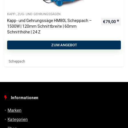
KAPP-, ZUG- UND GEHRUNGSSÄGEN
Kapp- und Gehrungssäge HM80L Scheppach –
€
79,00
1500W | 120mm Schnittbreite | 60mm
Schnitthöhe | 24 Z
ZUM ANGEBOT
Scheppach
Informationen
Marken
Kategorien