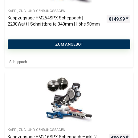
KAPP-, ZUG- UND GEHRUNGSSÄGEN
Kappzugsäge HM254SPX Scheppach |
€
149,99
2200Watt | Schnittbreite 340mm | Höhe 90mm
ZUM ANGEBOT
Scheppach
KAPP-, ZUG- UND GEHRUNGSSÄGEN
Kappzugsäge HM216SPX Scheppach – inkl. 2.
€
99,99