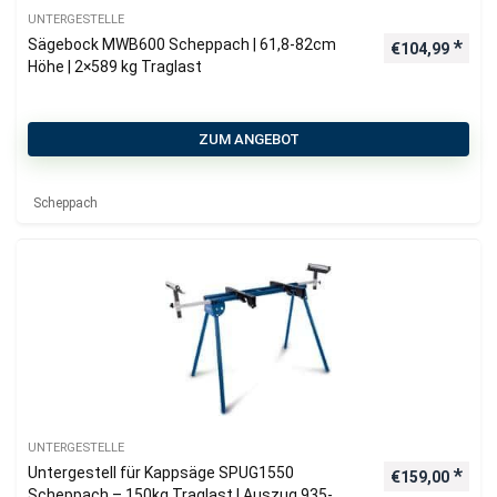
UNTERGESTELLE
Sägebock MWB600 Scheppach | 61,8-82cm
€
104,99
Höhe | 2×589 kg Traglast
ZUM ANGEBOT
Scheppach
UNTERGESTELLE
Untergestell für Kappsäge SPUG1550
€
159,00
Scheppach – 150kg Traglast | Auszug 935-