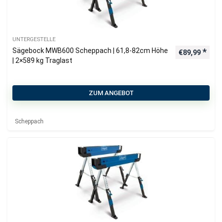
UNTERGESTELLE
Sägebock MWB600 Scheppach | 61,8-82cm Höhe
€
89,99
| 2×589 kg Traglast
ZUM ANGEBOT
Scheppach