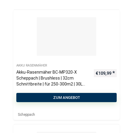
AKKU RASENMÄHER
Akku-Rasenmäher BC-MP320-X
€
109,99
Scheppach | Brushless | 32cm
Schnittbreite | für 250-300m2 | 30L
Fangkorb | inkl. 4Ah Akku + 2,4A
Ladegerät
ZUM ANGEBOT
Scheppach