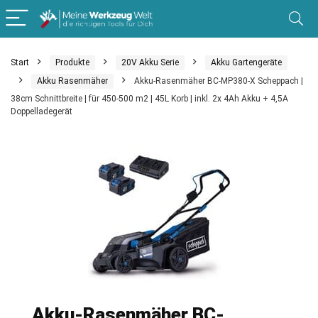
Start
Produkte
20V Akku Serie
Akku Gartengeräte
Akku Rasenmäher
Akku-Rasenmäher BC-MP380-X Scheppach |
38cm Schnittbreite | für 450-500 m2 | 45L Korb | inkl. 2x 4Ah Akku + 4,5A
Doppelladegerät
Akku-Rasenmäher BC-