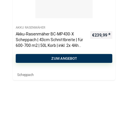
AKKU RASENMÄHER
Akku-Rasenmäher BC-MP430-X
€
239,99
Scheppach | 43cm Schnittbreite | für
600-700 m2 | 50L Korb | inkl. 2x 4Ah
Akku + 4,5A Doppelladegerät
ZUM ANGEBOT
Scheppach