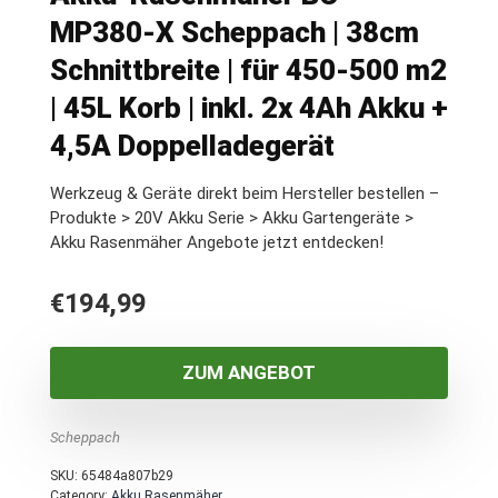
MP380-X Scheppach | 38cm
Schnittbreite | für 450-500 m2
| 45L Korb | inkl. 2x 4Ah Akku +
4,5A Doppelladegerät
Werkzeug & Geräte direkt beim Hersteller bestellen –
Produkte > 20V Akku Serie > Akku Gartengeräte >
Akku Rasenmäher Angebote jetzt entdecken!
€
194,99
ZUM ANGEBOT
Scheppach
SKU:
65484a807b29
Category:
Akku Rasenmäher