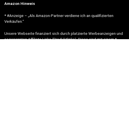
Amazon Hinweis
* #Anzeige – „Als Amazon-Partner verdiene ich an qualifizierten
Verkäufen.“
Unsere Webseite finanziert sich durch platzierte Werbeanzeigen und
sogenannten Affiliate Links (Produktlinks). Diese sind mit einem *
oder einem Hinweis auf Amazon verlinkt. Durch das Anklicken der
Produktlinks bzw. Werbeanzeigen verdienen wir einen kleinen Betrag,
der uns hilft, diese Seite weiter zu verbessern.
* = Afilliate-Link (=Werbung)
Als Amazon-Partner verdient der Seitenbetreiber an qualifizierten
Käufen.
Hinweis zu Preisen und Verfügbarkeiten
Sofern Produktpreise und Verfügbarkeiten angezeigt werden,
entsprechen diese dem angegebenen Stand (Datum/Uhrzeit) und