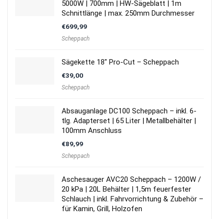
5000W | 700mm | HW-Sägeblatt | 1m
Schnittlänge | max. 250mm Durchmesser
€
699,99
Scheppach
Sägekette 18″ Pro-Cut – Scheppach
€
39,00
Scheppach
Absauganlage DC100 Scheppach – inkl. 6-
tlg. Adapterset | 65 Liter | Metallbehälter |
100mm Anschluss
€
89,99
Scheppach
Aschesauger AVC20 Scheppach – 1200W /
20 kPa | 20L Behälter | 1,5m feuerfester
Schlauch | inkl. Fahrvorrichtung & Zubehör –
für Kamin, Grill, Holzofen