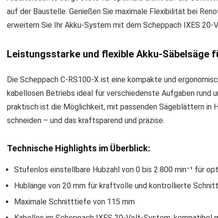
auf der Baustelle. Genießen Sie maximale Flexibilität bei Re
erweitern Sie Ihr Akku-System mit dem Scheppach IXES 20-Vol
Leistungsstarke und flexible Akku-Säbelsäge fü
Die Scheppach C-RS100-X ist eine kompakte und ergonomisch 
kabellosen Betriebs ideal für verschiedenste Aufgaben rund 
praktisch ist die Möglichkeit, mit passenden Sägeblättern in
schneiden – und das kraftsparend und präzise.
Technische Highlights im Überblick:
Stufenlos einstellbare Hubzahl von 0 bis 2.800 min⁻¹ für 
Hublänge von 20 mm für kraftvolle und kontrollierte Schnit
Maximale Schnitttiefe von 115 mm
Kabellos im Scheppach IXES 20-Volt-System: kompatibel mi