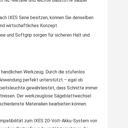
 NE-Metalle und leichte Baustoffe sauber
ch IXES Serie besitzen, können Sie denselben
und wirtschaftliches Konzept.
 und Softgrip sorgen für sicheren Halt und
 handlichen Werkzeug. Durch die stufenlos
e Anwendung perfekt unterstützt – egal ob
rbeitsleuchte gewährleistet, dass Schnitte immer
hältnissen. Der werkzeuglose Sägeblattwechsel
rschiedenste Materialien bearbeiten können.
ompatibilität zum IXES 20-Volt-Akku-System von