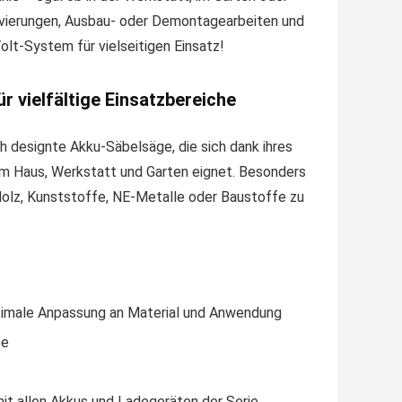
novierungen, Ausbau- oder Demontagearbeiten und
t-System für vielseitigen Einsatz!
r vielfältige Einsatzbereiche
designte Akku-Säbelsäge, die sich dank ihres
um Haus, Werkstatt und Garten eignet. Besonders
 Holz, Kunststoffe, NE-Metalle oder Baustoffe zu
optimale Anpassung an Material und Anwendung
te
t allen Akkus und Ladegeräten der Serie