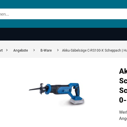
rt
Angebote
B-Ware
Akku-Säbelsäge C-RS100-X Scheppach | Hu
Ak
Sc
Sc
0-
Werk
Ang