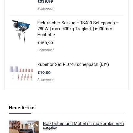
€
339,99
Scheppach
Elektrischer Seilzug HRS400 Scheppach –
780W | max. 400kg Traglast | 6000mm
Hubhöhe
€
159,99
Scheppach
Zubehör Set PLC40 scheppach (DIY)
€
19,00
Scheppach
Neue Artikel
Holzfarben und Möbel richtig kombinieren
Ratgeber