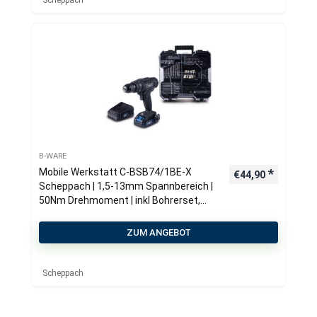
Scheppach
B-WARE
Mobile Werkstatt C-BSB74/1BE-X
€
44,90
Scheppach | 1,5-13mm Spannbereich |
50Nm Drehmoment | inkl Bohrerset,
Bits, 1x 2Ah Akku & Ladegerät + Koffer
ZUM ANGEBOT
Scheppach