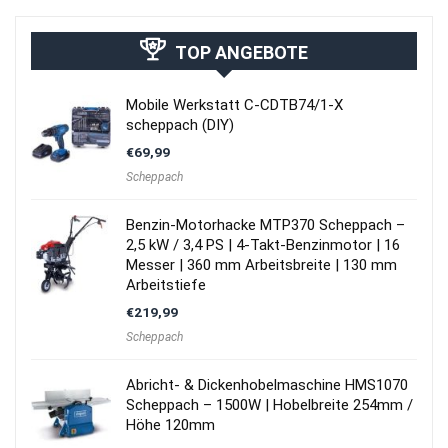
TOP ANGEBOTE
Mobile Werkstatt C-CDTB74/1-X
scheppach (DIY)
€
69,99
Scheppach
Benzin-Motorhacke MTP370 Scheppach –
2,5 kW / 3,4 PS | 4-Takt-Benzinmotor | 16
Messer | 360 mm Arbeitsbreite | 130 mm
Arbeitstiefe
€
219,99
Scheppach
Abricht- & Dickenhobelmaschine HMS1070
Scheppach – 1500W | Hobelbreite 254mm /
Höhe 120mm