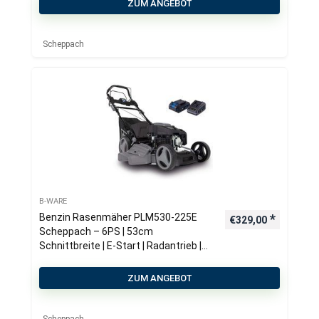
ZUM ANGEBOT
Scheppach
B-WARE
Benzin Rasenmäher PLM530-225E
€
329,00
Scheppach – 6PS | 53cm
Schnittbreite | E-Start | Radantrieb |
65 Liter Fangkorb
ZUM ANGEBOT