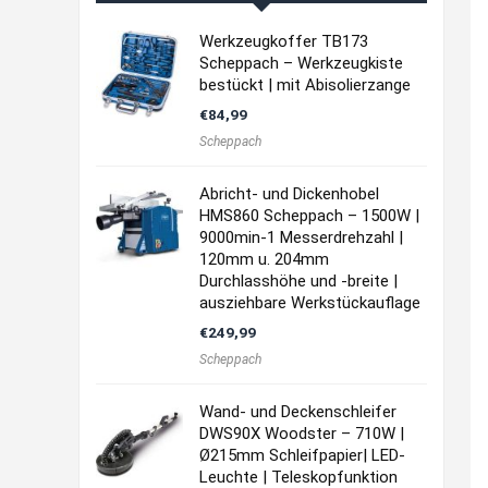
Werkzeugkoffer TB173
Scheppach – Werkzeugkiste
bestückt | mit Abisolierzange
€
84,99
Scheppach
Abricht- und Dickenhobel
HMS860 Scheppach – 1500W |
9000min-1 Messerdrehzahl |
120mm u. 204mm
Durchlasshöhe und -breite |
ausziehbare Werkstückauflage
€
249,99
Scheppach
Wand- und Deckenschleifer
DWS90X Woodster – 710W |
Ø215mm Schleifpapier| LED-
Leuchte | Teleskopfunktion