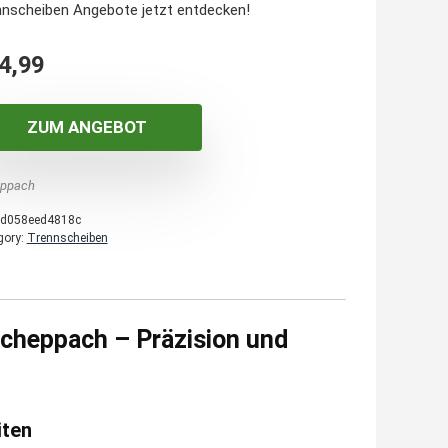
nnscheiben Angebote jetzt entdecken!
4,99
ZUM ANGEBOT
ppach
d058eed4818c
gory:
Trennscheiben
cheppach – Präzision und
iten