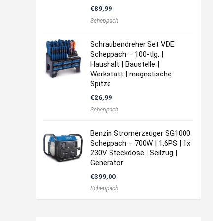
€
89,99
Scheppach
Schraubendreher Set VDE
Scheppach – 100-tlg. |
Haushalt | Baustelle |
Werkstatt | magnetische
Spitze
€
26,99
Scheppach
Benzin Stromerzeuger SG1000
Scheppach – 700W | 1,6PS | 1x
230V Steckdose | Seilzug |
Generator
€
399,00
Scheppach