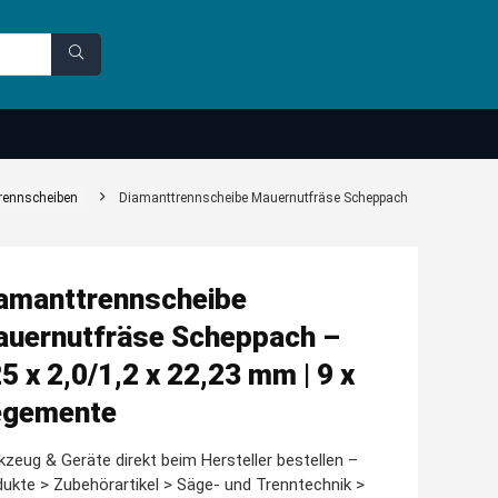
rennscheiben
Diamanttrennscheibe Mauernutfräse Scheppach
amanttrennscheibe
uernutfräse Scheppach –
5 x 2,0/1,2 x 22,23 mm | 9 x
egemente
zeug & Geräte direkt beim Hersteller bestellen –
ukte > Zubehörartikel > Säge- und Trenntechnik >