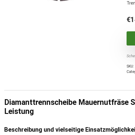
Tre
€
1
Sche
SKU:
Cate
Diamanttrennscheibe Mauernutfräse S
Leistung
Beschreibung und vielseitige Einsatzmöglichke