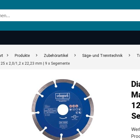
rt
Produkte
Zubehörartikel
Säge- und Trenntechnik
T
125 x 2,0/1,2 x 22,23 mm | 9 x Segemente
Di
Ma
12
S
Werk
Prod