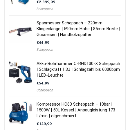
€
2.899,99
Scheppach
Spanmesser Scheppach – 220mm
Klingenlänge | 590mm Höhe | 85mm Breite |
Gusseisen | Handholzspalter
€
44,99
Scheppach
Akku-Bohrhammer C-RHD130-X Scheppach
| Schlagkraft 1,3J | Schlagzahl bis 6000bpm
| LED-Leuchte
€
54,99
Scheppach
Kompressor HC63 Scheppach – 10bar |
1500W | 50L Kessel | Ansaugleistung 173
L/min | ölgeschmiert
€
129,99