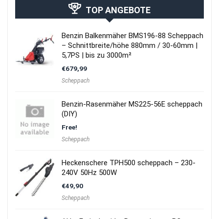
TOP ANGEBOTE
Benzin Balkenmäher BMS196-88 Scheppach
– Schnittbreite/höhe 880mm / 30-60mm |
5,7PS | bis zu 3000m²
€
679,99
Scheppach
Benzin-Rasenmäher MS225-56E scheppach
(DIY)
Free!
Scheppach
Heckenschere TPH500 scheppach – 230-
240V 50Hz 500W
€
49,90
Scheppach