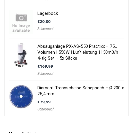
Lagerbock
€
20,00
Scheppach
Absauganlage PX-AS-550 Practixx – 75L
Volumen | 550W | Luftleistung 1150m3/h |
4-tlg Set + 5x Säcke
€
169,99
Scheppach
Diamant Trennscheibe Scheppach – Ø 200 x
25,4 mm
€
79,99
Scheppach