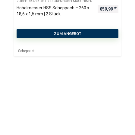
ZUBEHÖR ABRICHT- / DICKENHOBELMASCHINEN
Hobelmesser HSS Scheppach – 260 x
€
59,99
18,6 x 1,5 mm | 2 Stück
ZUM ANGEBOT
Scheppach