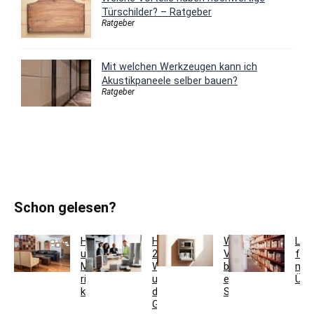
Türschilder? – Ratgeber
Ratgeber
Mit welchen Werkzeugen kann ich
Akustikpaneele selber bauen?
Ratgeber
Schon gelesen?
Holzfarben
Hausmeisterservice
Welche
Lag
und
2.0:
Vorteile
für
Möbel
Werkzeugkoffer
bietet
meh
richtig
und
ein
Übe
kombinieren
digitales
Schlüsseltresor?
Gebäudemanagement