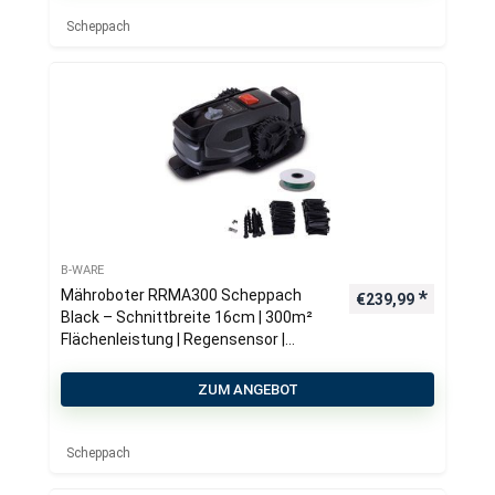
Scheppach
B-WARE
Mähroboter RRMA300 Scheppach
€
239,99
Black – Schnittbreite 16cm | 300m²
Flächenleistung | Regensensor |
Kantenmähen
ZUM ANGEBOT
Scheppach