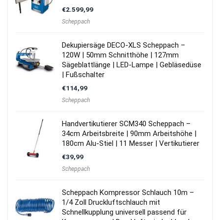
€
2.599,99
Scheppach
Dekupiersäge DECO-XLS Scheppach –
120W | 50mm Schnitthöhe | 127mm
Sägeblattlänge | LED-Lampe | Gebläsedüse
| Fußschalter
€
114,99
Scheppach
Handvertikutierer SCM340 Scheppach –
34cm Arbeitsbreite | 90mm Arbeitshöhe |
180cm Alu-Stiel | 11 Messer | Vertikutierer
€
39,99
Scheppach
Scheppach Kompressor Schlauch 10m –
1/4 Zoll Druckluftschlauch mit
Schnellkupplung universell passend für