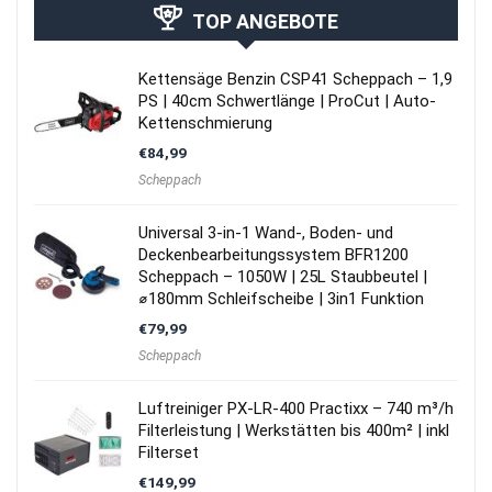
TOP ANGEBOTE
Kettensäge Benzin CSP41 Scheppach – 1,9
PS | 40cm Schwertlänge | ProCut | Auto-
Kettenschmierung
€
84,99
Scheppach
Universal 3-in-1 Wand-, Boden- und
Deckenbearbeitungssystem BFR1200
Scheppach – 1050W | 25L Staubbeutel |
⌀180mm Schleifscheibe | 3in1 Funktion
€
79,99
Scheppach
Luftreiniger PX-LR-400 Practixx – 740 m³/h
Filterleistung | Werkstätten bis 400m² | inkl
Filterset
€
149,99