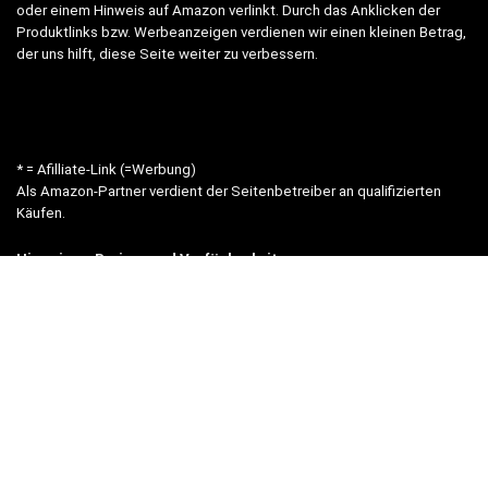
oder einem Hinweis auf Amazon verlinkt. Durch das Anklicken der
Produktlinks bzw. Werbeanzeigen verdienen wir einen kleinen Betrag,
der uns hilft, diese Seite weiter zu verbessern.
* = Afilliate-Link (=Werbung)
Als Amazon-Partner verdient der Seitenbetreiber an qualifizierten
Käufen.
Hinweis zu Preisen und Verfügbarkeiten
Sofern Produktpreise und Verfügbarkeiten angezeigt werden,
entsprechen diese dem angegebenen Stand (Datum/Uhrzeit) und
können sich auf der verlinkten Seite jederzeit ändern. Für den Kauf
eines Produkts gelten die Angaben zu Preis und Verfügbarkeit, die
zum Kaufzeitpunkt [auf der/den maßgeblichen Amazon-Website(s)]
angezeigt werden.