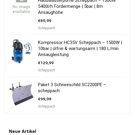
Hauswasserpume Scheppach – 1300W
5400l/h Fördermenge | 5bar | 8m
Ansaughöhe
€
89,99
Scheppach
Kompressor HC35V Scheppach – 1500W |
10bar | ölfrei & wartungsarm | 180 L/min
Ansaugleistung
€
129,99
Scheppach
Paket 3 Schneeschild SC2200PE –
scheppach
€
99,99
Scheppach
Neue Artikel