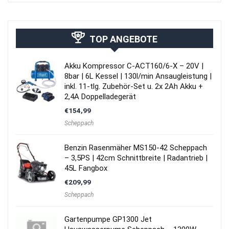
TOP ANGEBOTE
Akku Kompressor C-ACT160/6-X – 20V |
8bar | 6L Kessel | 130l/min Ansaugleistung |
inkl. 11-tlg. Zubehör-Set u. 2x 2Ah Akku +
2,4A Doppelladegerät
€
154,99
Scheppach
Benzin Rasenmäher MS150-42 Scheppach
– 3,5PS | 42cm Schnittbreite | Radantrieb |
45L Fangbox
€
209,99
Scheppach
Gartenpumpe GP1300 Jet