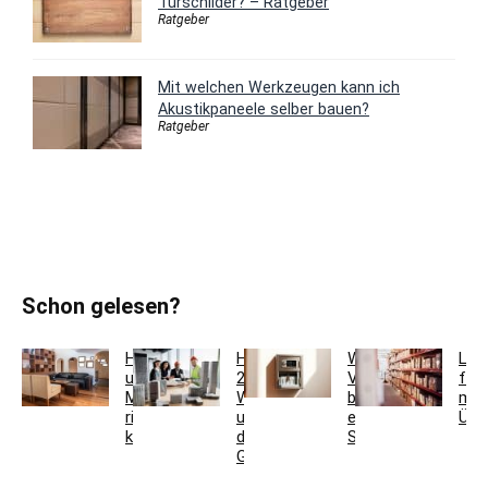
Türschilder? – Ratgeber
Ratgeber
Mit welchen Werkzeugen kann ich
Akustikpaneele selber bauen?
Ratgeber
Schon gelesen?
Holzfarben
Hausmeisterservice
Welche
Lag
und
2.0:
Vorteile
für
Möbel
Werkzeugkoffer
bietet
meh
richtig
und
ein
Übe
kombinieren
digitales
Schlüsseltresor?
Gebäudemanagement