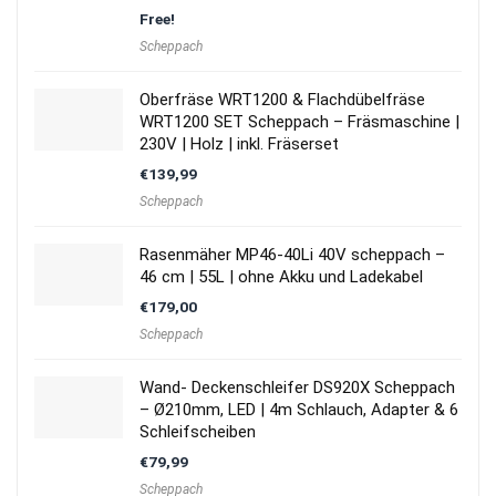
Free!
Scheppach
Oberfräse WRT1200 & Flachdübelfräse
WRT1200 SET Scheppach – Fräsmaschine |
230V | Holz | inkl. Fräserset
€
139,99
Scheppach
Rasenmäher MP46-40Li 40V scheppach –
46 cm | 55L | ohne Akku und Ladekabel
€
179,00
Scheppach
Wand- Deckenschleifer DS920X Scheppach
– Ø210mm, LED | 4m Schlauch, Adapter & 6
Schleifscheiben
€
79,99
Scheppach