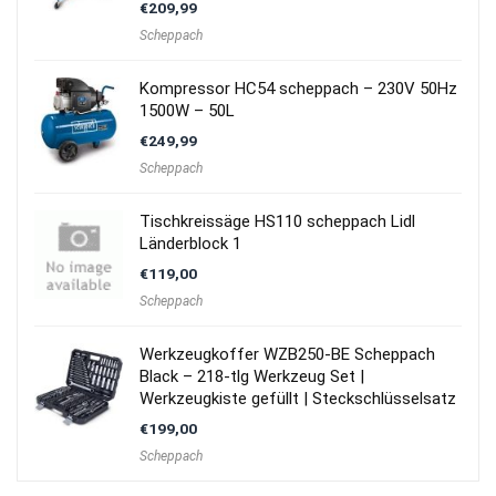
€
209,99
Scheppach
Kompressor HC54 scheppach – 230V 50Hz
1500W – 50L
€
249,99
Scheppach
Tischkreissäge HS110 scheppach Lidl
Länderblock 1
€
119,00
Scheppach
Werkzeugkoffer WZB250-BE Scheppach
Black – 218-tlg Werkzeug Set |
Werkzeugkiste gefüllt | Steckschlüsselsatz
€
199,00
Scheppach