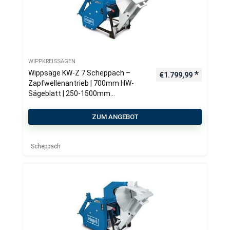
WIPPKREISSÄGEN
Wippsäge KW-Z 7 Scheppach –
€
1.799,99
Zapfwellenantrieb | 700mm HW-
Sägeblatt | 250-1500mm
Schnittlänge | Schnitt-Ø 260mm
ZUM ANGEBOT
Scheppach