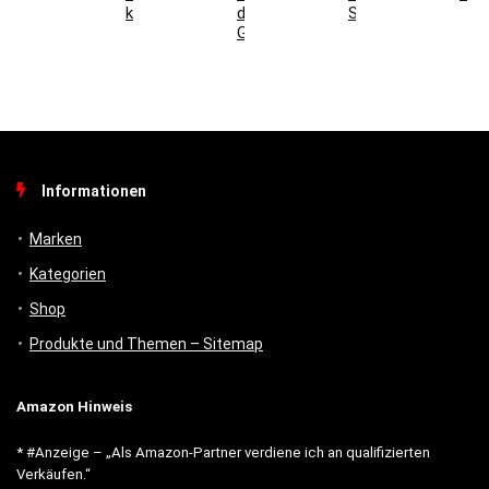
kombinieren
digitales
Schlüsseltresor?
Gebäudemanagement
Informationen
Marken
Kategorien
Shop
Produkte und Themen – Sitemap
Amazon Hinweis
* #Anzeige – „Als Amazon-Partner verdiene ich an qualifizierten
Verkäufen.“