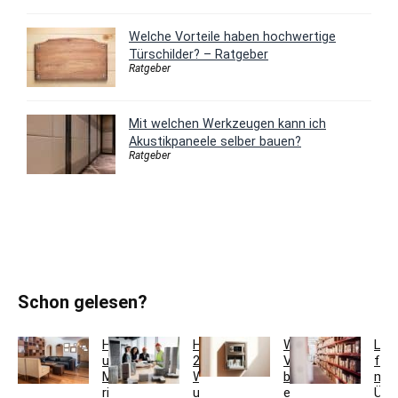
Welche Vorteile haben hochwertige
Türschilder? – Ratgeber
Ratgeber
Mit welchen Werkzeugen kann ich
Akustikpaneele selber bauen?
Ratgeber
Schon gelesen?
Holzfarben
Hausmeisterservice
Welche
Lag
und
2.0:
Vorteile
für
Möbel
Werkzeugkoffer
bietet
meh
richtig
und
ein
Übe