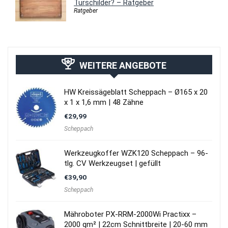
Türschilder? – Ratgeber
Ratgeber
WEITERE ANGEBOTE
HW Kreissägeblatt Scheppach – Ø165 x 20
x 1 x 1,6 mm | 48 Zähne
€
29,99
Scheppach
Werkzeugkoffer WZK120 Scheppach – 96-
tlg. CV Werkzeugset | gefüllt
€
39,90
Scheppach
Mähroboter PX-RRM-2000Wi Practixx –
2000 qm² | 22cm Schnittbreite | 20-60 mm