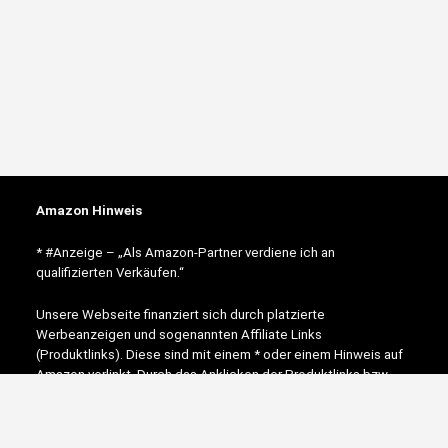
Amazon Hinweis
* #Anzeige – „Als Amazon-Partner verdiene ich an
qualifizierten Verkäufen.“
Unsere Webseite finanziert sich durch platzierte
Werbeanzeigen und sogenannten Affiliate Links
(Produktlinks). Diese sind mit einem * oder einem Hinweis auf
Amazon verlinkt. Durch das Anklicken der Produktlinks bzw.
Werbeanzeigen verdienen wir einen kleinen Betrag, der uns
hilft, diese Seite weiter zu verbessern.