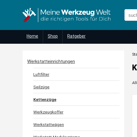
Home
Shop
Ratgeber
Sta
Werkstatteinrichtungen
K
Luftfilter
Al
Seilzüge
Kettenzüge
Werkzeugkoffer
Werkstattwägen