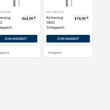
TENZÜGE
KETTENZÜGE
tenzug
Kettenzug
€
64,99
€
79,99
02
CB02
eppach –
Scheppach –
. 2000kg
max. 2000kg
kraft |
Tragkraft |
ZUM ANGEBOT
ZUM ANGEBOT
00mm
3000mm
höhe |
Hubhöhe |
00mm
2500mm
eppach
Scheppach
ienkette
Bedienkette