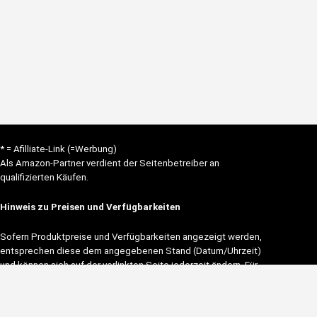
* = Afilliate-Link (=Werbung)
Als Amazon-Partner verdient der Seitenbetreiber an
qualifizierten Käufen.
Hinweis zu Preisen und Verfügbarkeiten
Sofern Produktpreise und Verfügbarkeiten angezeigt werden,
entsprechen diese dem angegebenen Stand (Datum/Uhrzeit)
und können sich auf der verlinkten Seite jederzeit ändern. Für
den Kauf eines Produkts gelten die Angaben zu Preis und
Verfügbarkeit, die zum Kaufzeitpunkt [auf der/den
maßgeblichen Amazon-Website(s)] angezeigt werden.