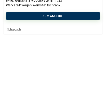
8-tlg. Werkstatt Modulsystem mit 2x
Werkstattwagen Werkstattschrank
Werkzeugwand & Werkbank |
2360x500x2050mm
ZUM ANGEBOT
Scheppach