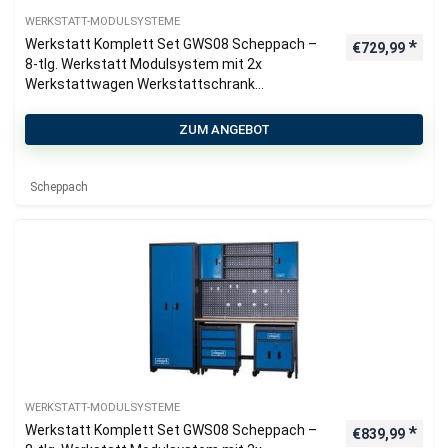
WERKSTATT-MODULSYSTEME
Werkstatt Komplett Set GWS08 Scheppach –
€
729,99
8-tlg. Werkstatt Modulsystem mit 2x
Werkstattwagen Werkstattschrank
Werkzeugwand & Werkbank |
2360x500x2050mm
ZUM ANGEBOT
Scheppach
WERKSTATT-MODULSYSTEME
Werkstatt Komplett Set GWS08 Scheppach –
€
839,99