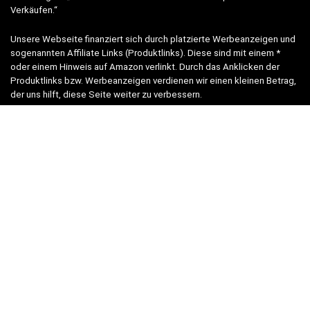
Verkäufen.“
Unsere Webseite finanziert sich durch platzierte Werbeanzeigen und
sogenannten Affiliate Links (Produktlinks). Diese sind mit einem *
oder einem Hinweis auf Amazon verlinkt. Durch das Anklicken der
Produktlinks bzw. Werbeanzeigen verdienen wir einen kleinen Betrag,
der uns hilft, diese Seite weiter zu verbessern.
* = Afilliate-Link (=Werbung)
Als Amazon-Partner verdient der Seitenbetreiber an qualifizierten
Käufen.
Hinweis zu Preisen und Verfügbarkeiten
Sofern Produktpreise und Verfügbarkeiten angezeigt werden,
entsprechen diese dem angegebenen Stand (Datum/Uhrzeit) und
können sich auf der verlinkten Seite jederzeit ändern. Für den Kauf
eines Produkts gelten die Angaben zu Preis und Verfügbarkeit, die
zum Kaufzeitpunkt [auf der/den maßgeblichen Amazon-Website(s)]