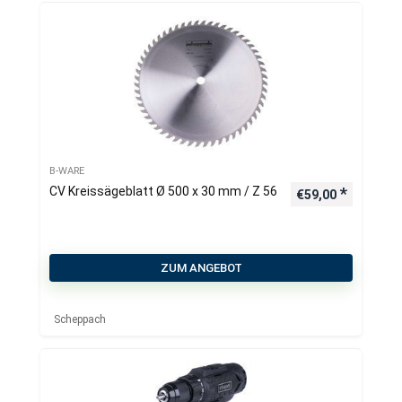
B-WARE
CV Kreissägeblatt Ø 500 x 30 mm / Z 56
€
59,00
ZUM ANGEBOT
Scheppach