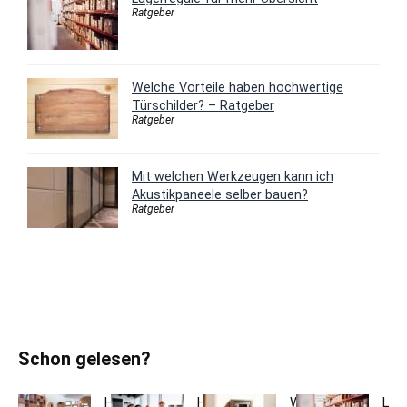
Ratgeber
Welche Vorteile haben hochwertige
Türschilder? – Ratgeber
Ratgeber
Mit welchen Werkzeugen kann ich
Akustikpaneele selber bauen?
Ratgeber
Schon gelesen?
Holzfarben
Hausmeisterservice
Welche
Lag