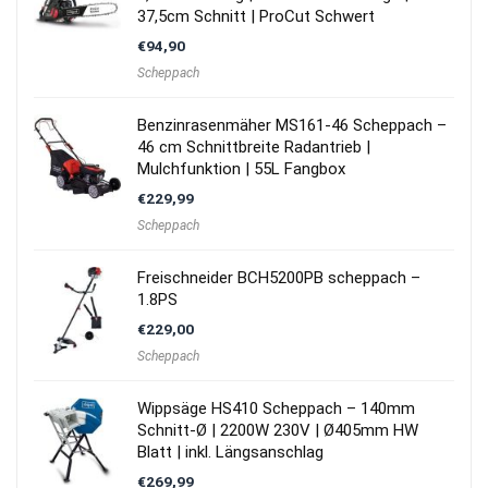
37,5cm Schnitt | ProCut Schwert
€
94,90
Scheppach
Benzinrasenmäher MS161-46 Scheppach –
46 cm Schnittbreite Radantrieb |
Mulchfunktion | 55L Fangbox
€
229,99
Scheppach
Freischneider BCH5200PB scheppach –
1.8PS
€
229,00
Scheppach
Wippsäge HS410 Scheppach – 140mm
Schnitt-Ø | 2200W 230V | Ø405mm HW
Blatt | inkl. Längsanschlag
€
269,99