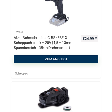
B-WARE
Akku-Bohrschrauber C-BS45BE-X
€
24,99
Scheppach black – 20V | 1,5 – 13mm
Spannbereich | 45Nm Drehmoment |
2in1-Funktion | LED-Leuchte
ZUM ANGEBOT
Scheppach