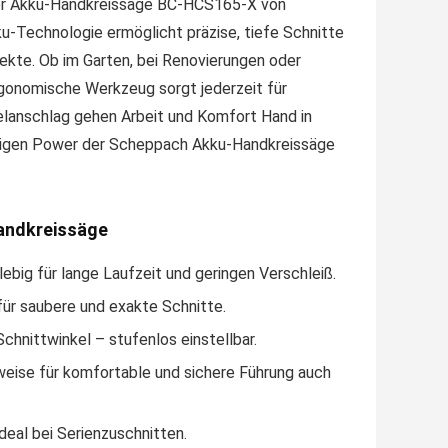
t der Akku-Handkreissäge BC-HCS165-X von
-Technologie ermöglicht präzise, tiefe Schnitte
ojekte. Ob im Garten, bei Renovierungen oder
rgonomische Werkzeug sorgt jederzeit für
lelanschlag gehen Arbeit und Komfort Hand in
lässigen Power der Scheppach Akku-Handkreissäge
andkreissäge
ebig für lange Laufzeit und geringen Verschleiß.
ür saubere und exakte Schnitte.
hnittwinkel – stufenlos einstellbar.
eise für komfortable und sichere Führung auch
deal bei Serienzuschnitten.