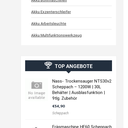
Akku Bohrmaschinen
Akku Exzenterschleifer
Akku Arbeitsleuchte
Akku Multifunktionswerkzeug
TOP ANGEBOTE
Nass- Trockensauger NTS30v2
Scheppach – 1200W | 30L
Behälter | Ausblasfunktion |
9tlg. Zubehör
€
54,90
Scheppach
Fräsmaschine HF60 Scheppach