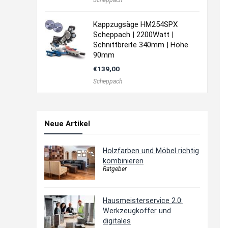
Scheppach
Kappzugsäge HM254SPX
Scheppach | 2200Watt |
Schnittbreite 340mm | Höhe
90mm
€
139,00
Scheppach
Neue Artikel
Holzfarben und Möbel richtig
kombinieren
Ratgeber
Hausmeisterservice 2.0:
Werkzeugkoffer und
digitales