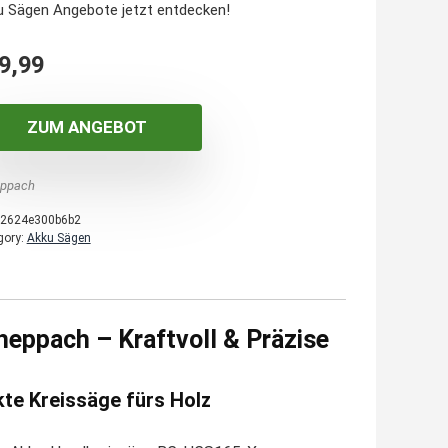
u Sägen Angebote jetzt entdecken!
9,99
ZUM ANGEBOT
ppach
2624e300b6b2
gory:
Akku Sägen
ppach – Kraftvoll & Präzise
kte Kreissäge fürs Holz