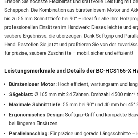
Erleben Sie höchste Flexibilität und kraftvolle Leistung mi
Scheppach. Die Kombination aus bürstenlosem Motor und Akku
bis zu 55 mm Schnitttiefe bei 90° – ideal für alle Ihre Holzpr
professionellen Einsätzen im Handwerk: Dieses leichte und e
saubere Ergebnisse, die überzeugen. Dank Softgrip und Paral
Hand. Bestellen Sie jetzt und profitieren Sie von der zuver
für präzise, saubere Zuschnitte – mobil, sicher und effizient!
Leistungsmerkmale und Details der BC-HCS165-X H
Bürstenloser Motor:
Hoch effizient, wartungsarm und langl
Sägeblatt:
Ø 165 mm mit 24 Zähnen, Drehzahl 4.500 min⁻¹ f
Maximale Schnitttiefe:
55 mm bei 90° und 40 mm bei 45° Sc
Ergonomisches Design:
Softgrip-Griff und kompakte Bauw
bei längeren Einsätzen.
Parallelanschlag:
Für präzise und gerade Längsschnitte – i