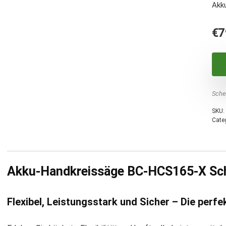
Akk
€
7
Sche
SKU:
Cate
Akku-Handkreissäge BC-HCS165-X Sche
Flexibel, Leistungsstark und Sicher – Die perfe