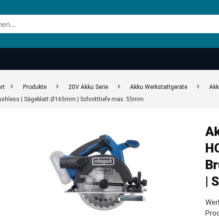
rt
Produkte
20V Akku Serie
Akku Werkstattgeräte
Akk
ushless | Sägeblatt Ø165mm | Schnitttiefe max. 55mm
Ak
HC
Br
| 
Werk
Prod