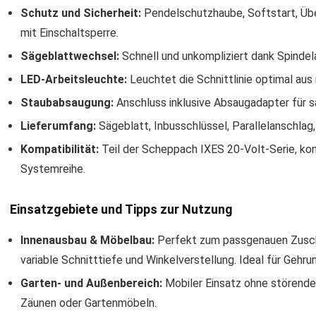
Schutz und Sicherheit:
Pendelschutzhaube, Softstart, Übe
mit Einschaltsperre.
Sägeblattwechsel:
Schnell und unkompliziert dank Spindela
LED-Arbeitsleuchte:
Leuchtet die Schnittlinie optimal au
Staubabsaugung:
Anschluss inklusive Absaugadapter für s
Lieferumfang:
Sägeblatt, Inbusschlüssel, Parallelanschla
Kompatibilität:
Teil der Scheppach IXES 20-Volt-Serie, ko
Systemreihe.
Einsatzgebiete und Tipps zur Nutzung
Innenausbau & Möbelbau:
Perfekt zum passgenauen Zuschn
variable Schnitttiefe und Winkelverstellung. Ideal für Gehr
Garten- und Außenbereich:
Mobiler Einsatz ohne störende
Zäunen oder Gartenmöbeln.