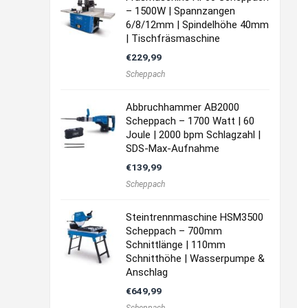
– 1500W | Spannzangen
6/8/12mm | Spindelhöhe 40mm
| Tischfräsmaschine
€
229,99
Scheppach
Abbruchhammer AB2000
Scheppach – 1700 Watt | 60
Joule | 2000 bpm Schlagzahl |
SDS-Max-Aufnahme
€
139,99
Scheppach
Steintrennmaschine HSM3500
Scheppach – 700mm
Schnittlänge | 110mm
Schnitthöhe | Wasserpumpe &
Anschlag
€
649,99