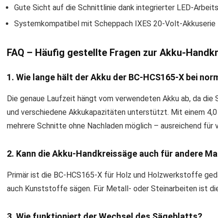
Gute Sicht auf die Schnittlinie dank integrierter LED-Arbeit
Systemkompatibel mit Scheppach IXES 20-Volt-Akkuserie
FAQ – Häufig gestellte Fragen zur Akku-Hand
1. Wie lange hält der Akku der BC-HCS165-X bei no
Die genaue Laufzeit hängt vom verwendeten Akku ab, da die S
und verschiedene Akkukapazitäten unterstützt. Mit einem 4,0 
mehrere Schnitte ohne Nachladen möglich – ausreichend für v
2. Kann die Akku-Handkreissäge auch für andere Ma
Primär ist die BC-HCS165-X für Holz und Holzwerkstoffe ged
auch Kunststoffe sägen. Für Metall- oder Steinarbeiten ist di
3. Wie funktioniert der Wechsel des Sägeblatts?