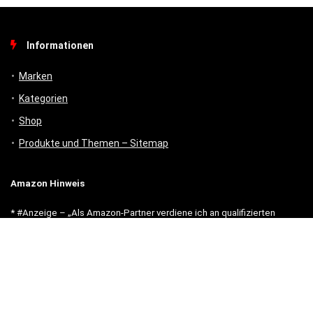
Informationen
Marken
Kategorien
Shop
Produkte und Themen – Sitemap
Amazon Hinweis
* #Anzeige – „Als Amazon-Partner verdiene ich an qualifizierten
Verkäufen.“
Unsere Webseite finanziert sich durch platzierte Werbeanzeigen und
sogenannten Affiliate Links (Produktlinks). Diese sind mit einem *
oder einem Hinweis auf Amazon verlinkt. Durch das Anklicken der
Produktlinks bzw. Werbeanzeigen verdienen wir einen kleinen Betrag,
der uns hilft, diese Seite weiter zu verbessern.