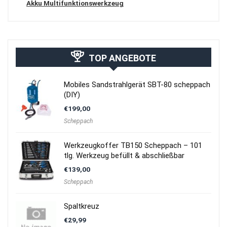
Akku Multifunktionswerkzeug
TOP ANGEBOTE
Mobiles Sandstrahlgerät SBT-80 scheppach
(DIY)
€
199,00
Scheppach
Werkzeugkoffer TB150 Scheppach – 101
tlg. Werkzeug befüllt & abschließbar
€
139,00
Scheppach
Spaltkreuz
€
29,99