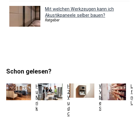
Mit welchen Werkzeugen kann ich
Akustikpaneele selber bauen?
Ratgeber
Schon gelesen?
Holzfarben
Hausmeisterservice
Welche
Lag
und
2.0:
Vorteile
für
Möbel
Werkzeugkoffer
bietet
meh
richtig
und
ein
Übe
kombinieren
digitales
Schlüsseltresor?
Gebäudemanagement