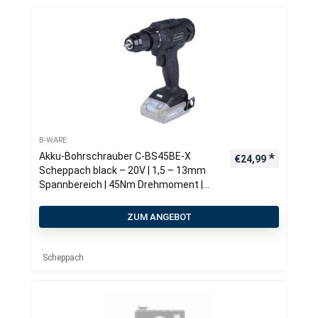
B-WARE
Akku-Bohrschrauber C-BS45BE-X
€
24,99
Scheppach black – 20V | 1,5 – 13mm
Spannbereich | 45Nm Drehmoment |
2in1-Funktion | LED-Leuchte
ZUM ANGEBOT
Scheppach