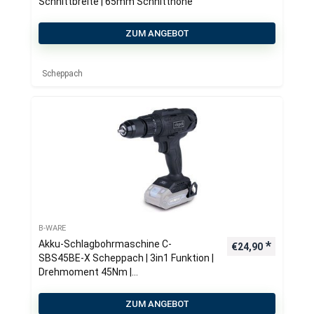
Schnittbreite | 65mm Schnitthöhe
ZUM ANGEBOT
Scheppach
B-WARE
Akku-Schlagbohrmaschine C-
€
24,90
SBS45BE-X Scheppach | 3in1 Funktion |
Drehmoment 45Nm |
Drehmomentstufen 19+1
ZUM ANGEBOT