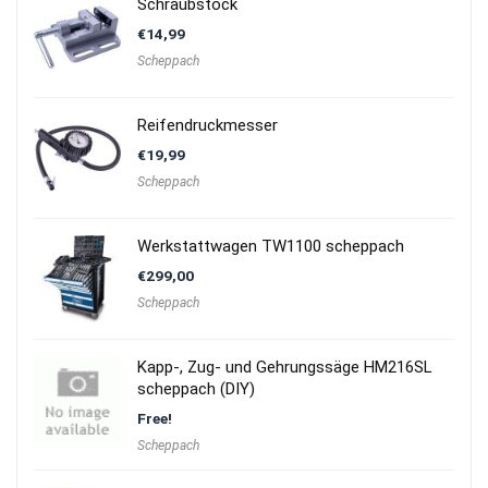
Schraubstock
€
14,99
Scheppach
Reifendruckmesser
€
19,99
Scheppach
Werkstattwagen TW1100 scheppach
€
299,00
Scheppach
Kapp-, Zug- und Gehrungssäge HM216SL
scheppach (DIY)
Free!
Scheppach