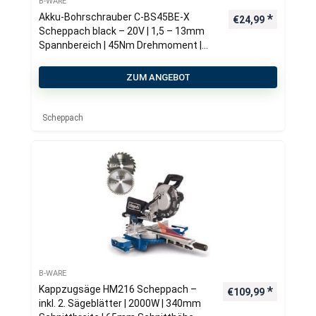
B-WARE
Akku-Bohrschrauber C-BS45BE-X
€
24,99
Scheppach black – 20V | 1,5 – 13mm
Spannbereich | 45Nm Drehmoment |
2in1-Funktion | LED-Leuchte
ZUM ANGEBOT
Scheppach
B-WARE
Kappzugsäge HM216 Scheppach –
€
109,99
inkl. 2. Sägeblätter | 2000W | 340mm