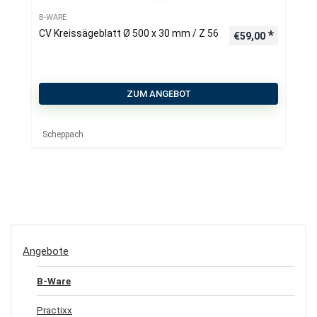
B-WARE
CV Kreissägeblatt Ø 500 x 30 mm / Z 56
€
59,00
ZUM ANGEBOT
Scheppach
Angebote
B-Ware
Practixx