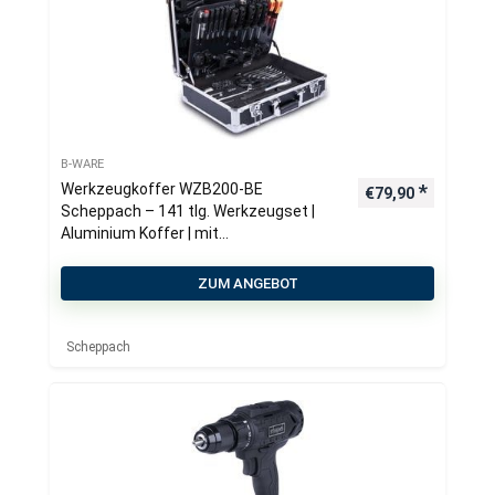
B-WARE
Werkzeugkoffer WZB200-BE
€
79,90
Scheppach – 141 tlg. Werkzeugset |
Aluminium Koffer | mit
Schraubenschlüssel, Hammer, Zange,
Schraubenzieher uvm. | Werkstatt
ZUM ANGEBOT
Scheppach