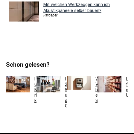
Mit welchen Werkzeugen kann ich
Akustikpaneele selber bauen?
Ratgeber
Schon gelesen?
Holzfarben
Hausmeisterservice
Welche
Lag
und
2.0:
Vorteile
für
Möbel
Werkzeugkoffer
bietet
meh
richtig
und
ein
Übe
kombinieren
digitales
Schlüsseltresor?
Gebäudemanagement