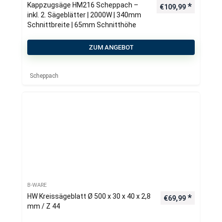
Kappzugsäge HM216 Scheppach –
€
109,99
inkl. 2. Sägeblätter | 2000W | 340mm
Schnittbreite | 65mm Schnitthöhe
ZUM ANGEBOT
Scheppach
B-WARE
HW Kreissägeblatt Ø 500 x 30 x 40 x 2,8
€
69,99
mm / Z 44