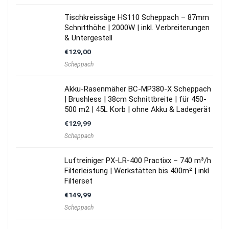
Tischkreissäge HS110 Scheppach – 87mm
Schnitthöhe | 2000W | inkl. Verbreiterungen
& Untergestell
€
129,00
Scheppach
Akku-Rasenmäher BC-MP380-X Scheppach
| Brushless | 38cm Schnittbreite | für 450-
500 m2 | 45L Korb | ohne Akku & Ladegerät
€
129,99
Scheppach
Luftreiniger PX-LR-400 Practixx – 740 m³/h
Filterleistung | Werkstätten bis 400m² | inkl
Filterset
€
149,99
Scheppach