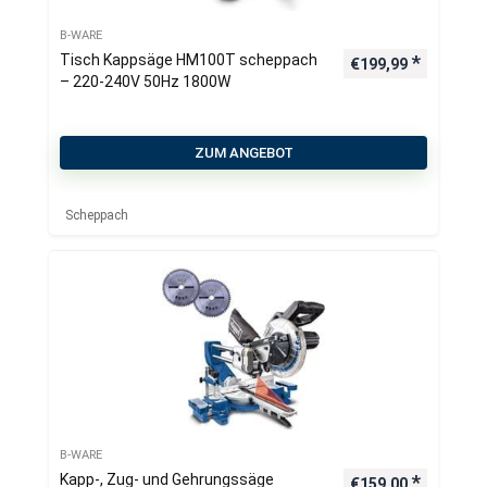
B-WARE
Tisch Kappsäge HM100T scheppach
€
199,99
– 220-240V 50Hz 1800W
ZUM ANGEBOT
Scheppach
B-WARE
Kapp-, Zug- und Gehrungssäge
€
159,00