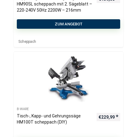
HM90SL scheppach mit 2. Sägeblatt –
220-240V 50Hz 2200W – 216mm
ZUM ANGEBOT
Scheppach
B-WARE
Tisch-, Kapp- und Gehrungssäge
€
229,99
HM100T scheppach (DIY)