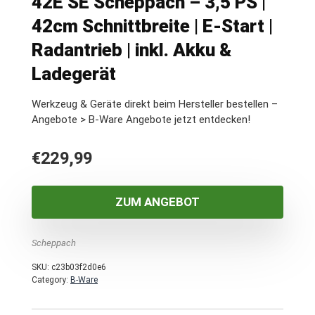
42E SE Scheppach – 3,5 PS |
42cm Schnittbreite | E-Start |
Radantrieb | inkl. Akku &
Ladegerät
Werkzeug & Geräte direkt beim Hersteller bestellen –
Angebote > B-Ware Angebote jetzt entdecken!
€
229,99
ZUM ANGEBOT
Scheppach
SKU:
c23b03f2d0e6
Category:
B-Ware