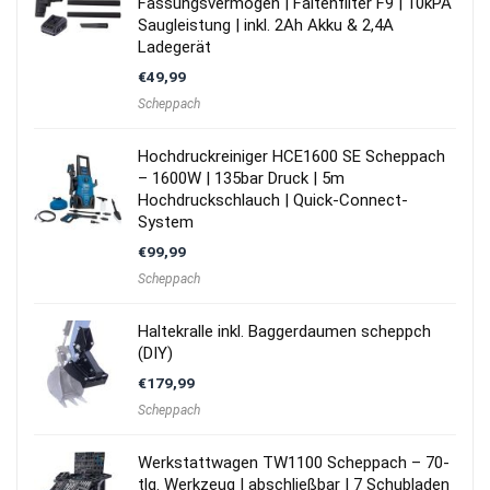
Fassungsvermögen | Faltenfilter F9 | 10kPA
Saugleistung | inkl. 2Ah Akku & 2,4A
Ladegerät
€
49,99
Scheppach
Hochdruckreiniger HCE1600 SE Scheppach
– 1600W | 135bar Druck | 5m
Hochdruckschlauch | Quick-Connect-
System
€
99,99
Scheppach
Haltekralle inkl. Baggerdaumen scheppch
(DIY)
€
179,99
Scheppach
Werkstattwagen TW1100 Scheppach – 70-
tlg. Werkzeug | abschließbar | 7 Schubladen