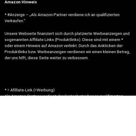
Amazon Hinweis
* #Anzeige – „Als Amazon-Partner verdiene ich an qualifizierten
Verkäufen.“
Unsere Webseite finanziert sich durch platzierte Werbeanzeigen und
sogenannten Affiliate Links (Produktlinks). Diese sind mit einem *
oder einem Hinweis auf Amazon verlinkt. Durch das Anklicken der
Produktlinks bzw. Werbeanzeigen verdienen wir einen kleinen Betrag,
der uns hilft, diese Seite weiter zu verbessern.
* = Afilliate-Link (=Werbung)
Als Amazon-Partner verdient der Seitenbetreiber an qualifizierten
Käufen.
Hinweis zu Preisen und Verfügbarkeiten
Sofern Produktpreise und Verfügbarkeiten angezeigt werden,
entsprechen diese dem angegebenen Stand (Datum/Uhrzeit) und