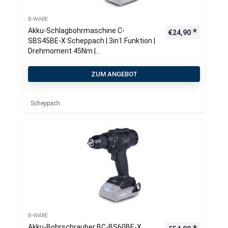
B-WARE
Akku-Schlagbohrmaschine C-
€
24,90
SBS45BE-X Scheppach | 3in1 Funktion |
Drehmoment 45Nm |
Drehmomentstufen 19+1
ZUM ANGEBOT
Scheppach
B-WARE
Akku-Bohrschrauber BC-BS60BE-X