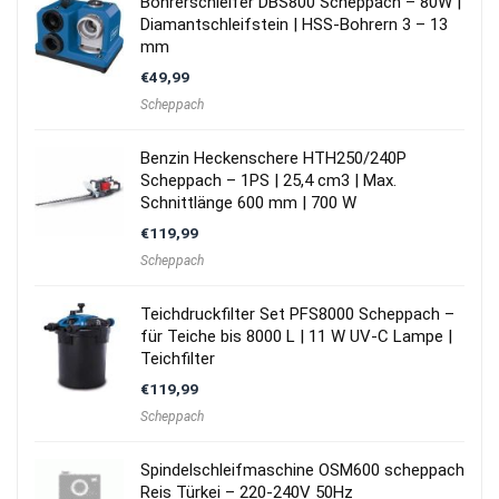
Bohrerschleifer DBS800 Scheppach – 80W |
Diamantschleifstein | HSS-Bohrern 3 – 13
mm
€
49,99
Scheppach
Benzin Heckenschere HTH250/240P
Scheppach – 1PS | 25,4 cm3 | Max.
Schnittlänge 600 mm | 700 W
€
119,99
Scheppach
Teichdruckfilter Set PFS8000 Scheppach –
für Teiche bis 8000 L | 11 W UV-C Lampe |
Teichfilter
€
119,99
Scheppach
Spindelschleifmaschine OSM600 scheppach
Reis Türkei – 220-240V 50Hz