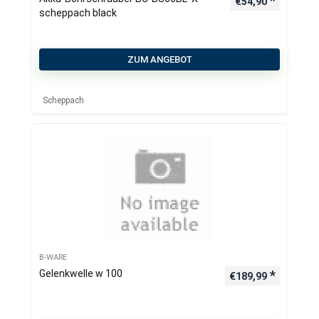
€
54,90
scheppach black
ZUM ANGEBOT
Scheppach
B-WARE
Gelenkwelle w 100
€
189,99