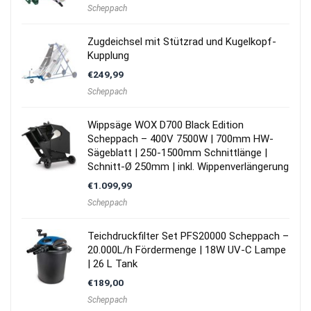
Scheppach
Zugdeichsel mit Stützrad und Kugelkopf-
Kupplung
€
249,99
Scheppach
Wippsäge WOX D700 Black Edition
Scheppach – 400V 7500W | 700mm HW-
Sägeblatt | 250-1500mm Schnittlänge |
Schnitt-Ø 250mm | inkl. Wippenverlängerung
€
1.099,99
Scheppach
Teichdruckfilter Set PFS20000 Scheppach –
20.000L/h Fördermenge | 18W UV-C Lampe
| 26 L Tank
€
189,00
Scheppach