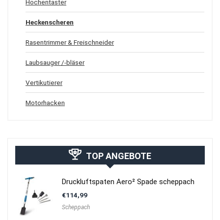
Hochentaster
Heckenscheren
Rasentrimmer & Freischneider
Laubsauger /-bläser
Vertikutierer
Motorhacken
TOP ANGEBOTE
Druckluftspaten Aero² Spade scheppach
€
114,99
Scheppach