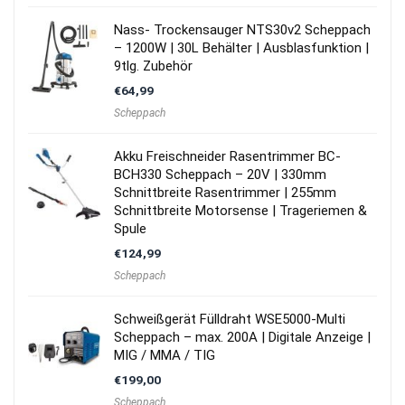
Nass- Trockensauger NTS30v2 Scheppach
– 1200W | 30L Behälter | Ausblasfunktion |
9tlg. Zubehör
€
64,99
Scheppach
Akku Freischneider Rasentrimmer BC-
BCH330 Scheppach – 20V | 330mm
Schnittbreite Rasentrimmer | 255mm
Schnittbreite Motorsense | Trageriemen &
Spule
€
124,99
Scheppach
Schweißgerät Fülldraht WSE5000-Multi
Scheppach – max. 200A | Digitale Anzeige |
MIG / MMA / TIG
€
199,00
Scheppach