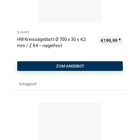
B-WARE
HW Kreissägeblatt Ø 700 x 30 x 4,2
€
199,99
mm / Z 84 – nagelfest
ZUM ANGEBOT
Scheppach