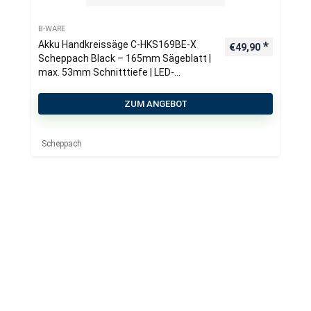
B-WARE
Akku Handkreissäge C-HKS169BE-X
€
49,90
Scheppach Black – 165mm Sägeblatt |
max. 53mm Schnitttiefe | LED-
Arbeitsleuchte | ohne Akku & Ladegerät
ZUM ANGEBOT
Scheppach