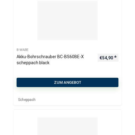
B-WARE
Akku-Bohrschrauber BC-BS60BE-X
€
54,90
scheppach black
ZUM ANGEBOT
Scheppach