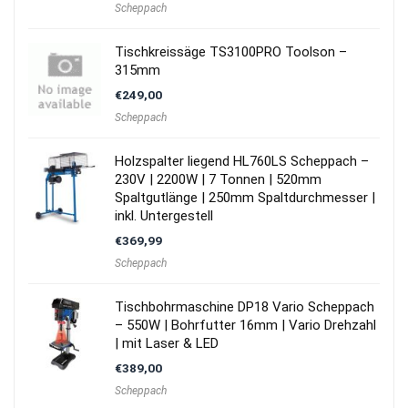
Scheppach
Tischkreissäge TS3100PRO Toolson –
315mm
€
249,00
Scheppach
Holzspalter liegend HL760LS Scheppach –
230V | 2200W | 7 Tonnen | 520mm
Spaltgutlänge | 250mm Spaltdurchmesser |
inkl. Untergestell
€
369,99
Scheppach
Tischbohrmaschine DP18 Vario Scheppach
– 550W | Bohrfutter 16mm | Vario Drehzahl
| mit Laser & LED
€
389,00
Scheppach