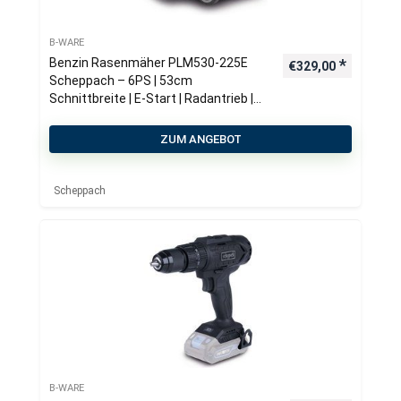
B-WARE
Benzin Rasenmäher PLM530-225E
€
329,00
Scheppach – 6PS | 53cm
Schnittbreite | E-Start | Radantrieb |
65 Liter Fangkorb
ZUM ANGEBOT
Scheppach
B-WARE