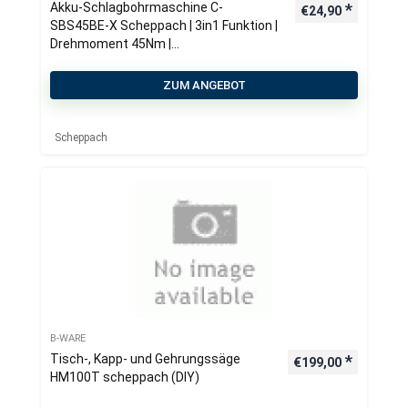
Akku-Schlagbohrmaschine C-
€
24,90
SBS45BE-X Scheppach | 3in1 Funktion |
Drehmoment 45Nm |
Drehmomentstufen 19+1
ZUM ANGEBOT
Scheppach
B-WARE
Tisch-, Kapp- und Gehrungssäge
€
199,00
HM100T scheppach (DIY)