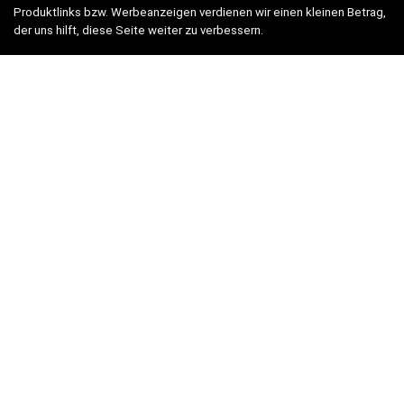
Produktlinks bzw. Werbeanzeigen verdienen wir einen kleinen Betrag,
der uns hilft, diese Seite weiter zu verbessern.
* = Afilliate-Link (=Werbung)
Als Amazon-Partner verdient der Seitenbetreiber an qualifizierten
Käufen.
Hinweis zu Preisen und Verfügbarkeiten
Sofern Produktpreise und Verfügbarkeiten angezeigt werden,
entsprechen diese dem angegebenen Stand (Datum/Uhrzeit) und
können sich auf der verlinkten Seite jederzeit ändern. Für den Kauf
eines Produkts gelten die Angaben zu Preis und Verfügbarkeit, die
zum Kaufzeitpunkt [auf der/den maßgeblichen Amazon-Website(s)]
angezeigt werden.