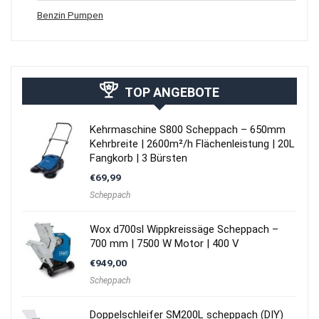
Benzin Pumpen
TOP ANGEBOTE
Kehrmaschine S800 Scheppach – 650mm
Kehrbreite | 2600m²/h Flächenleistung | 20L
Fangkorb | 3 Bürsten
€
69,99
Scheppach
Wox d700sl Wippkreissäge Scheppach –
700 mm | 7500 W Motor | 400 V
€
949,00
Scheppach
Doppelschleifer SM200L scheppach (DIY)