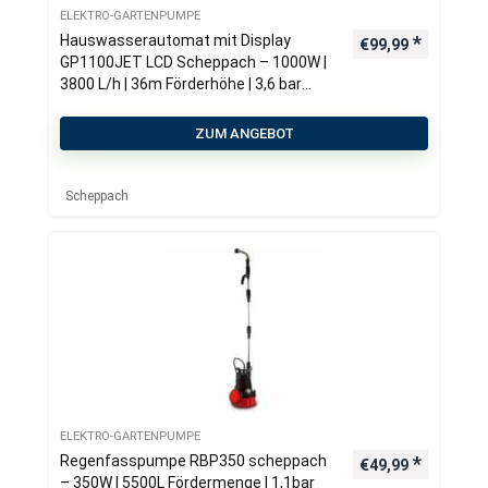
ELEKTRO-GARTENPUMPE
Hauswasserautomat mit Display
€
99,99
GP1100JET LCD Scheppach – 1000W |
3800 L/h | 36m Förderhöhe | 3,6 bar
Förderdruck
ZUM ANGEBOT
Scheppach
ELEKTRO-GARTENPUMPE
Regenfasspumpe RBP350 scheppach
€
49,99
– 350W | 5500L Fördermenge | 1,1bar