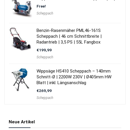
Free!
Scheppach
Benzin-Rasenmäher PML46-161S
Scheppach | 46 cm Schnittbreite |
Radantrieb | 3,5 PS | 55L Fangbox
€
199,99
Scheppach
Wippsäge HS410 Scheppach – 140mm
Schnitt-Ø | 2200W 230V | Ø405mm HW
Blatt | inkl. Längsanschlag
€
269,99
Scheppach
Neue Artikel