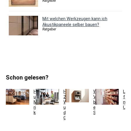
Ratgeber
Mit welchen Werkzeugen kann ich
Akustikpaneele selber bauen?
Ratgeber
Schon gelesen?
Holzfarben
Hausmeisterservice
Welche
Lag
und
2.0:
Vorteile
für
Möbel
Werkzeugkoffer
bietet
meh
richtig
und
ein
Übe
kombinieren
digitales
Schlüsseltresor?
Gebäudemanagement