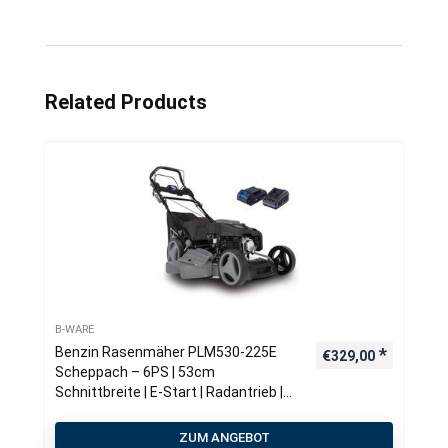
Related Products
B-WARE
Benzin Rasenmäher PLM530-225E
€
329,00
Scheppach – 6PS | 53cm
Schnittbreite | E-Start | Radantrieb |
65 Liter Fangkorb
ZUM ANGEBOT