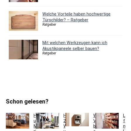
Welche Vorteile haben hochwertige
Türschilder? – Ratgeber
Ratgeber
Mit welchen Werkzeugen kann ich
Akustikpaneele selber bauen?
Ratgeber
Schon gelesen?
Holzfarben
Hausmeisterservice
Welche
Lag
und
2.0:
Vorteile
für
Möbel
Werkzeugkoffer
bietet
meh