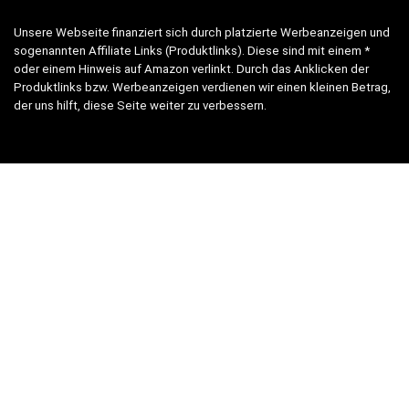
Unsere Webseite finanziert sich durch platzierte Werbeanzeigen und
sogenannten Affiliate Links (Produktlinks). Diese sind mit einem *
oder einem Hinweis auf Amazon verlinkt. Durch das Anklicken der
Produktlinks bzw. Werbeanzeigen verdienen wir einen kleinen Betrag,
der uns hilft, diese Seite weiter zu verbessern.
* = Afilliate-Link (=Werbung)
Als Amazon-Partner verdient der Seitenbetreiber an qualifizierten
Käufen.
Hinweis zu Preisen und Verfügbarkeiten
Sofern Produktpreise und Verfügbarkeiten angezeigt werden,
entsprechen diese dem angegebenen Stand (Datum/Uhrzeit) und
können sich auf der verlinkten Seite jederzeit ändern. Für den Kauf
eines Produkts gelten die Angaben zu Preis und Verfügbarkeit, die
zum Kaufzeitpunkt [auf der/den maßgeblichen Amazon-Website(s)]
angezeigt werden.