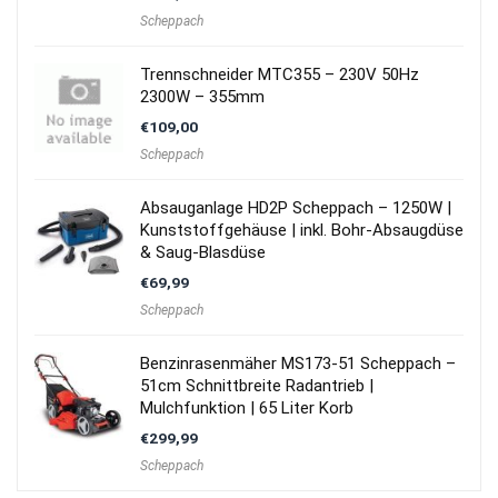
Scheppach
Trennschneider MTC355 – 230V 50Hz
2300W – 355mm
€
109,00
Scheppach
Absauganlage HD2P Scheppach – 1250W |
Kunststoffgehäuse | inkl. Bohr-Absaugdüse
& Saug-Blasdüse
€
69,99
Scheppach
Benzinrasenmäher MS173-51 Scheppach –
51cm Schnittbreite Radantrieb |
Mulchfunktion | 65 Liter Korb
€
299,99
Scheppach