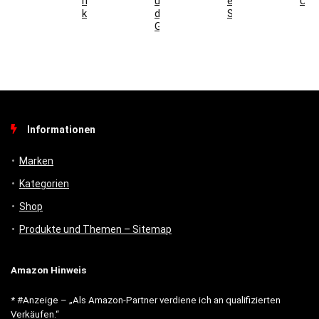
richtig
und
ein
Übe
kombinieren
digitales
Schlüsseltresor?
Gebäudemanagement
Informationen
Marken
Kategorien
Shop
Produkte und Themen – Sitemap
Amazon Hinweis
* #Anzeige – „Als Amazon-Partner verdiene ich an qualifizierten
Verkäufen.“