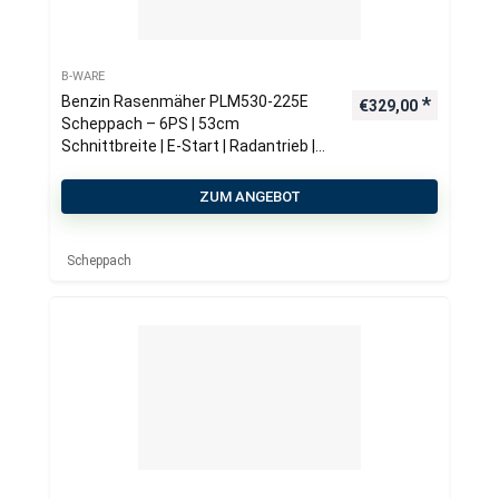
B-WARE
Benzin Rasenmäher PLM530-225E
€
329,00
Scheppach – 6PS | 53cm
Schnittbreite | E-Start | Radantrieb |
65 Liter Fangkorb
ZUM ANGEBOT
Scheppach