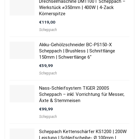
Drechselmaschine DM1100T Scheppach –
Werkstück ⌀350mm | 400W | 4-Zack
Körnerspitze
€
119,00
Scheppach
Akku-Gehölzschneider BC-PS150-X
Scheppach | Brushless | Schnittlänge
150mm | Schwertlänge 6″
€
59,99
Scheppach
Nass-Schleifsystem TIGER 2000S
Scheppach – inkl. Vorrichtung für Messer,
Äxte & Stemmeisen
€
99,99
Scheppach
Scheppach Kettenschärfer KS1200 | 200W
Leistung | Schleifscheibe- Ø 100mm |