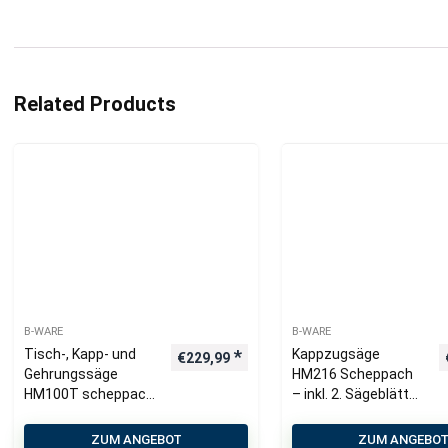
Related Products
B-WARE
B-WARE
Tisch-, Kapp- und
Kappzugsäge
€
229,99
Gehrungssäge
HM216 Scheppach
HM100T scheppach
– inkl. 2. Sägeblätter
(DIY)
| 2000W | 340mm
Schnittbreite |
ZUM ANGEBOT
ZUM ANGEBO