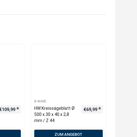
B-WARE
HW Kreissägeblatt Ø
€
109,99
€
69,99
500 x 30 x 40 x 2,8
mm / Z 44
T
ZUM ANGEBOT