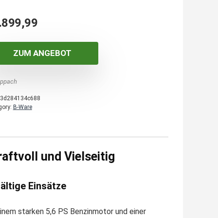
.899,99
ZUM ANGEBOT
ppach
3d284134c688
gory:
B-Ware
tvoll und Vielseitig
ältige Einsätze
nem starken 5,6 PS Benzinmotor und einer