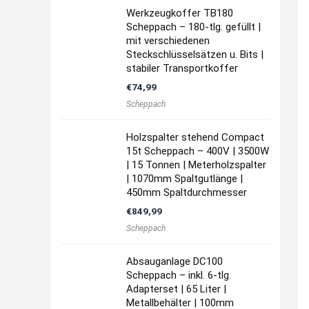
Werkzeugkoffer TB180
Scheppach – 180-tlg. gefüllt |
mit verschiedenen
Steckschlüsselsätzen u. Bits |
stabiler Transportkoffer
€
74,99
Scheppach
Holzspalter stehend Compact
15t Scheppach – 400V | 3500W
| 15 Tonnen | Meterholzspalter
| 1070mm Spaltgutlänge |
450mm Spaltdurchmesser
€
849,99
Scheppach
Absauganlage DC100
Scheppach – inkl. 6-tlg.
Adapterset | 65 Liter |
Metallbehälter | 100mm