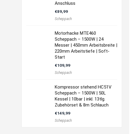
Anschluss
€
89,99
Scheppach
Motorhacke MTE460
Scheppach – 1500W | 24
Messer | 450mm Arbeitsbreite |
220mm Arbeitstiefe | Soft-
Start
€
109,99
Scheppach
Kompressor stehend HC51V
Scheppach – 1500W | 50L
Kessel | 10bar | inkl. 13tlg.
Zubehörset & 8m Schlauch
€
149,99
Scheppach