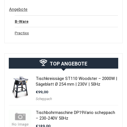
Angebote
B-Ware
Practixx
TOP ANGEBOTE
Tischkreissäge ST110 Woodster – 2000W |
Sägeblatt Ø 254 mm | 230V | 50Hz
€
99,00
Scheppach
Tischbohrmaschine DP19Vario scheppach
– 230-240V 50Hz
€
189,00