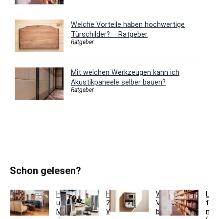
Welche Vorteile haben hochwertige
Türschilder? – Ratgeber
Ratgeber
Mit welchen Werkzeugen kann ich
Akustikpaneele selber bauen?
Ratgeber
Schon gelesen?
Holzfarben
Hausmeisterservice
Welche
Lag
und
2.0:
Vorteile
für
Möbel
Werkzeugkoffer
bietet
meh