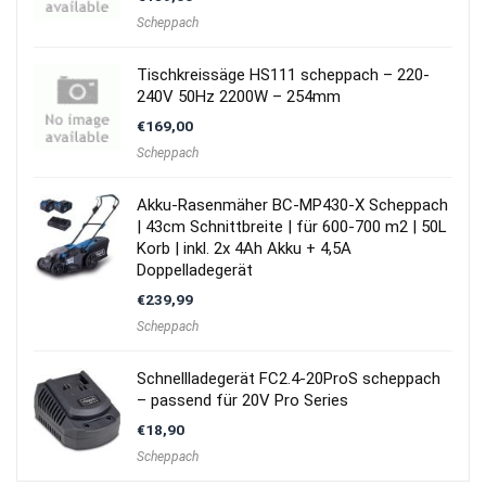
Scheppach
Tischkreissäge HS111 scheppach – 220-
240V 50Hz 2200W – 254mm
€
169,00
Scheppach
Akku-Rasenmäher BC-MP430-X Scheppach
| 43cm Schnittbreite | für 600-700 m2 | 50L
Korb | inkl. 2x 4Ah Akku + 4,5A
Doppelladegerät
€
239,99
Scheppach
Schnellladegerät FC2.4-20ProS scheppach
– passend für 20V Pro Series
€
18,90
Scheppach