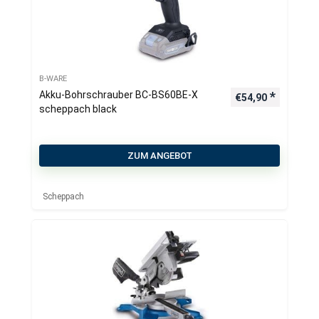
B-WARE
Akku-Bohrschrauber BC-BS60BE-X
€
54,90
scheppach black
ZUM ANGEBOT
Scheppach