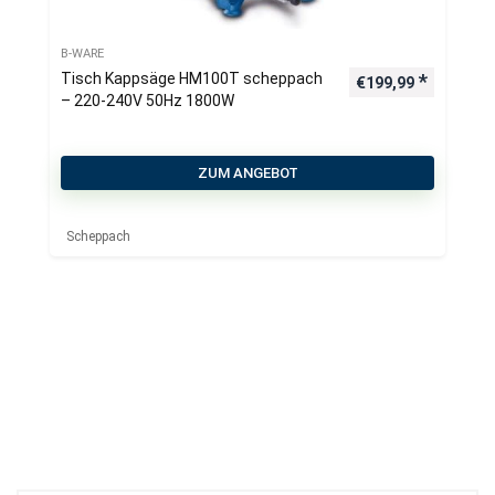
B-WARE
Tisch Kappsäge HM100T scheppach
€
199,99
– 220-240V 50Hz 1800W
ZUM ANGEBOT
Scheppach