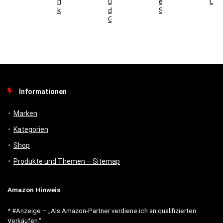
richtig
und
ein
Übe
kombinieren
digitales
Schlüsseltresor?
Gebäudemanagement
Informationen
Marken
Kategorien
Shop
Produkte und Themen – Sitemap
Amazon Hinweis
* #Anzeige – „Als Amazon-Partner verdiene ich an qualifizierten
Verkäufen.“