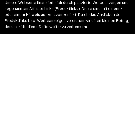
Unsere Webseite finanziert sich durch platzierte Werbeanzeigen und
sogenannten Affiliate Links (Produktlinks). Diese sind mit einem *
oder einem Hinweis auf Amazon verlinkt. Durch das Anklicken der
Produktlinks bzw. Werbeanzeigen verdienen wir einen kleinen Betrag,
der uns hilft, diese Seite weiter zu verbessern.
* = Afilliate-Link (=Werbung)
Als Amazon-Partner verdient der Seitenbetreiber an qualifizierten
Käufen.
Hinweis zu Preisen und Verfügbarkeiten
Sofern Produktpreise und Verfügbarkeiten angezeigt werden,
entsprechen diese dem angegebenen Stand (Datum/Uhrzeit) und
können sich auf der verlinkten Seite jederzeit ändern. Für den Kauf
eines Produkts gelten die Angaben zu Preis und Verfügbarkeit, die
zum Kaufzeitpunkt [auf der/den maßgeblichen Amazon-Website(s)]
angezeigt werden.