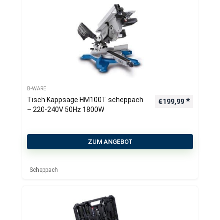
B-WARE
Tisch Kappsäge HM100T scheppach
€
199,99
– 220-240V 50Hz 1800W
ZUM ANGEBOT
Scheppach