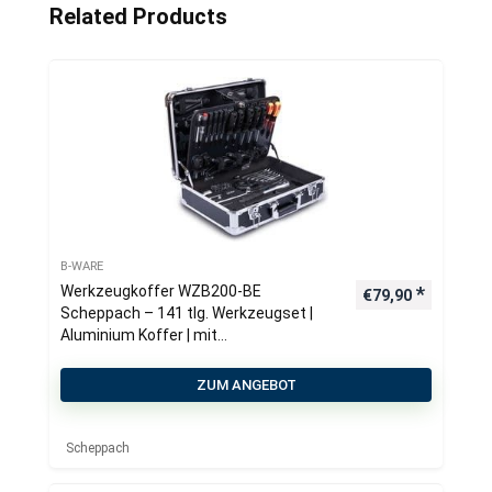
Related Products
B-WARE
Werkzeugkoffer WZB200-BE
€
79,90
Scheppach – 141 tlg. Werkzeugset |
Aluminium Koffer | mit
Schraubenschlüssel, Hammer, Zange,
Schraubenzieher uvm. | Werkstatt
ZUM ANGEBOT
Scheppach