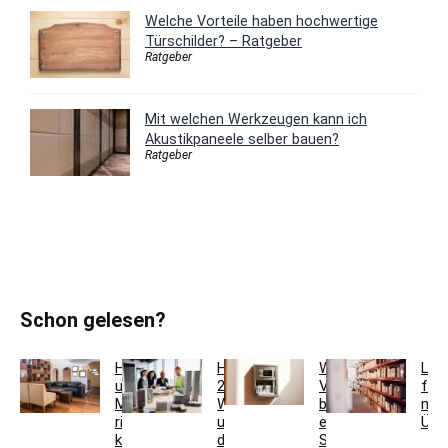
Welche Vorteile haben hochwertige
Türschilder? – Ratgeber
Ratgeber
Mit welchen Werkzeugen kann ich
Akustikpaneele selber bauen?
Ratgeber
Schon gelesen?
Holzfarben
Hausmeisterservice
Welche
Lag
und
2.0:
Vorteile
für
Möbel
Werkzeugkoffer
bietet
meh
richtig
und
ein
Übe
kombinieren
digitales
Schlüsseltresor?