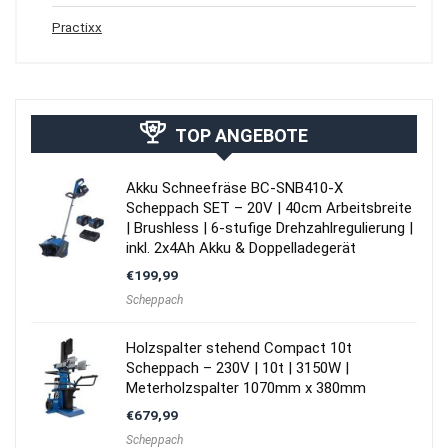
Practixx
TOP ANGEBOTE
Akku Schneefräse BC-SNB410-X
Scheppach SET – 20V | 40cm Arbeitsbreite
| Brushless | 6-stufige Drehzahlregulierung |
inkl. 2x4Ah Akku & Doppelladegerät
€
199,99
Scheppach
Holzspalter stehend Compact 10t
Scheppach – 230V | 10t | 3150W |
Meterholzspalter 1070mm x 380mm
€
679,99
Scheppach