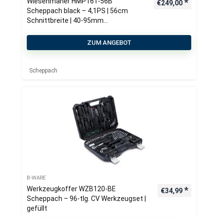
Wiesenmäher HMP161-56B
€
249,00
Scheppach black – 4,1PS | 56cm
Schnittbreite | 40-95mm
Schnitthöhenverstellung | 4-Takt-
Benzinmotor
ZUM ANGEBOT
Scheppach
B-WARE
Werkzeugkoffer WZB120-BE
€
34,99
Scheppach – 96-tlg. CV Werkzeugset |
gefüllt