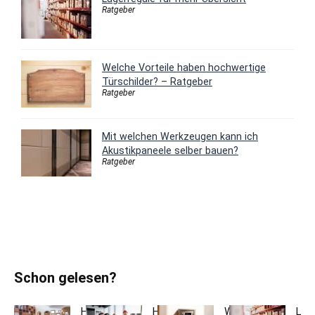
Ratgeber
Welche Vorteile haben hochwertige
Türschilder? – Ratgeber
Ratgeber
Mit welchen Werkzeugen kann ich
Akustikpaneele selber bauen?
Ratgeber
Schon gelesen?
Holzfarben
Hausmeisterservice
Welche
Lag