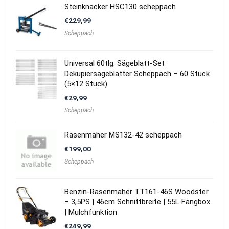
Steinknacker HSC130 scheppach
€
229,99
Scheppach
Universal 60tlg. Sägeblatt-Set
Dekupiersägeblätter Scheppach – 60 Stück
(5×12 Stück)
€
29,99
Scheppach
Rasenmäher MS132-42 scheppach
€
199,00
Scheppach
Benzin-Rasenmäher TT161-46S Woodster
– 3,5PS | 46cm Schnittbreite | 55L Fangbox
| Mulchfunktion
€
249,99