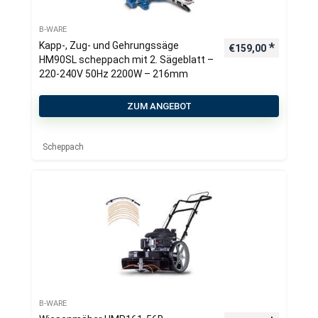
B-WARE
Kapp-, Zug- und Gehrungssäge
€
159,00
HM90SL scheppach mit 2. Sägeblatt –
220-240V 50Hz 2200W – 216mm
ZUM ANGEBOT
Scheppach
B-WARE