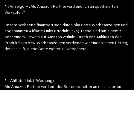
* #Anzeige – „Als Amazon-Partner verdiene ich an qualifizierten
Verkäufen.“
Unsere Webseite finanziert sich durch platzierte Werbeanzeigen und
sogenannten Affiliate Links (Produktlinks). Diese sind mit einem *
oder einem Hinweis auf Amazon verlinkt. Durch das Anklicken der
Produktlinks bzw. Werbeanzeigen verdienen wir einen kleinen Betrag,
der uns hilft, diese Seite weiter zu verbessern.
* = Afilliate-Link (=Werbung)
Als Amazon-Partner verdient der Seitenbetreiber an qualifizierten
Käufen.
Hinweis zu Preisen und Verfügbarkeiten
Sofern Produktpreise und Verfügbarkeiten angezeigt werden,
entsprechen diese dem angegebenen Stand (Datum/Uhrzeit) und
können sich auf der verlinkten Seite jederzeit ändern. Für den Kauf