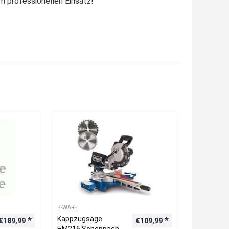
im professionellen Einsatz!
B-WARE
Kappzugsäge
€
189,99
€
109,99