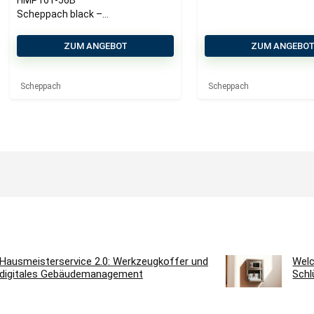
HMP161-56B
Scheppach black –
4,1PS | 56cm
Schnittbreite | 40-
ZUM ANGEBOT
ZUM ANGEBO
95mm
Schnitthöhenverste
llung | 4-Takt-
Scheppach
Scheppach
Benzinmotor
Hausmeisterservice 2.0: Werkzeugkoffer und
Welc
digitales Gebäudemanagement
Schl