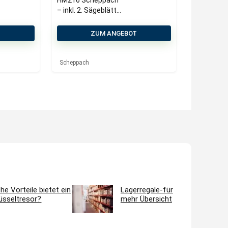
HM216 Scheppach
– inkl. 2. Sägeblätter
| 2000W | 340mm
Schnittbreite |
T
ZUM ANGEBOT
65mm Schnitthöhe
Scheppach
he Vorteile bietet ein
Lagerregale-für
üsseltresor?
mehr Übersicht