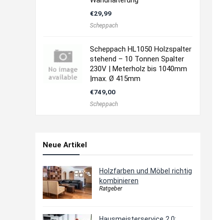
Wandhalterung
€
29,99
Scheppach
Scheppach HL1050 Holzspalter
stehend – 10 Tonnen Spalter
230V | Meterholz bis 1040mm
|max. Ø 415mm
€
749,00
Scheppach
Neue Artikel
Holzfarben und Möbel richtig
kombinieren
Ratgeber
Hausmeisterservice 2.0: