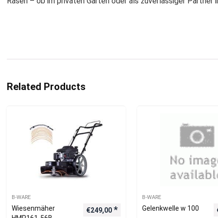
Rasen – ob im privaten Garten oder als zuverlässiger Partner 
Related Products
B-WARE
B-WARE
Wiesenmäher
Gelenkwelle w 100
€
249,00