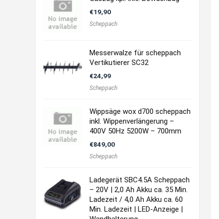
€
19,90
Scheppach
Messerwalze für scheppach
Vertikutierer SC32
€
24,99
Scheppach
Wippsäge wox d700 scheppach
inkl. Wippenverlängerung –
400V 50Hz 5200W – 700mm
€
849,00
Scheppach
Ladegerät SBC4.5A Scheppach
– 20V | 2,0 Ah Akku ca. 35 Min.
Ladezeit / 4,0 Ah Akku ca. 60
Min. Ladezeit | LED-Anzeige |