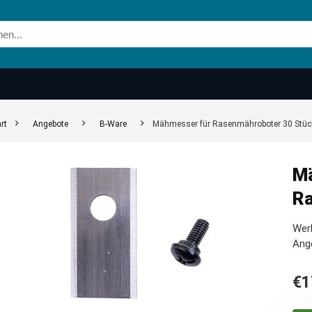
rt
Angebote
B-Ware
Mähmesser für Rasenmähroboter 30 Stüc
Mä
Ra
Werk
Ang
€
1