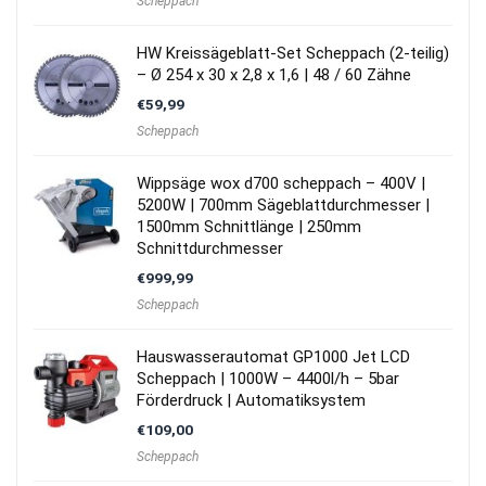
Scheppach
HW Kreissägeblatt-Set Scheppach (2-teilig)
– Ø 254 x 30 x 2,8 x 1,6 | 48 / 60 Zähne
€
59,99
Scheppach
Wippsäge wox d700 scheppach – 400V |
5200W | 700mm Sägeblattdurchmesser |
1500mm Schnittlänge | 250mm
Schnittdurchmesser
€
999,99
Scheppach
Hauswasserautomat GP1000 Jet LCD
Scheppach | 1000W – 4400l/h – 5bar
Förderdruck | Automatiksystem
€
109,00
Scheppach