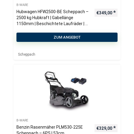
B-WARE
Hubwagen HFW2500-BE Scheppach –
€
349,00
2500 kg Hubkraft | Gabellänge
1150mm | Beschichtete Laufräder | 3-
Wege Hebel | für Lager, Werkstatt &
Transportarbeit
ZUM ANGEBOT
Scheppach
B-WARE
Benzin Rasenmäher PLM530-225E
€
329,00
Scheppach – 6PS | 53cm