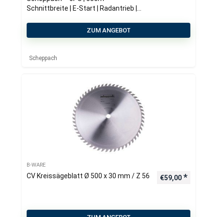
Schnittbreite | E-Start | Radantrieb |
65 Liter Fangkorb
ZUM ANGEBOT
Scheppach
B-WARE
CV Kreissägeblatt Ø 500 x 30 mm / Z 56
€
59,00