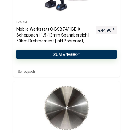
B-WARE
Mobile Werkstatt C-BSB74/1BE-X
€
44,90
Scheppach | 1,5-13mm Spannbereich |
50Nm Drehmoment | inkl Bohrerset,
Bits, 1x 2Ah Akku & Ladegerät + Koffer
ZUM ANGEBOT
Scheppach