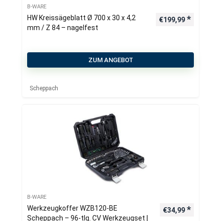
B-WARE
HW Kreissägeblatt Ø 700 x 30 x 4,2
€
199,99
mm / Z 84 – nagelfest
ZUM ANGEBOT
Scheppach
B-WARE
Werkzeugkoffer WZB120-BE
€
34,99
Scheppach – 96-tlg. CV Werkzeugset |