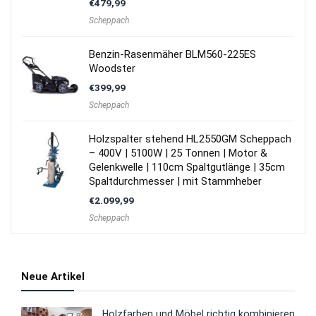
€
479,99
Scheppach
Benzin-Rasenmäher BLM560-225ES
Woodster
€
399,99
Scheppach
Holzspalter stehend HL2550GM Scheppach
– 400V | 5100W | 25 Tonnen | Motor &
Gelenkwelle | 110cm Spaltgutlänge | 35cm
Spaltdurchmesser | mit Stammheber
€
2.099,99
Scheppach
Neue Artikel
Holzfarben und Möbel richtig kombinieren