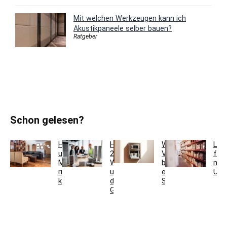
Mit welchen Werkzeugen kann ich
Akustikpaneele selber bauen?
Ratgeber
Schon gelesen?
Holzfarben
Hausmeisterservice
Welche
Lag
und
2.0:
Vorteile
für
Möbel
Werkzeugkoffer
bietet
meh
richtig
und
ein
Übe
kombinieren
digitales
Schlüsseltresor?
Gebäudemanagement