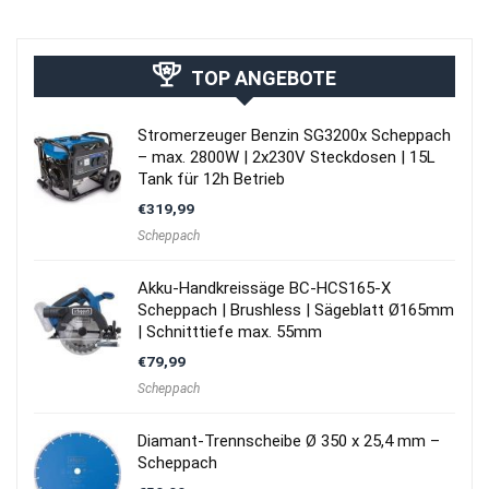
TOP ANGEBOTE
Stromerzeuger Benzin SG3200x Scheppach
– max. 2800W | 2x230V Steckdosen | 15L
Tank für 12h Betrieb
€
319,99
Scheppach
Akku-Handkreissäge BC-HCS165-X
Scheppach | Brushless | Sägeblatt Ø165mm
| Schnitttiefe max. 55mm
€
79,99
Scheppach
Diamant-Trennscheibe Ø 350 x 25,4 mm –
Scheppach