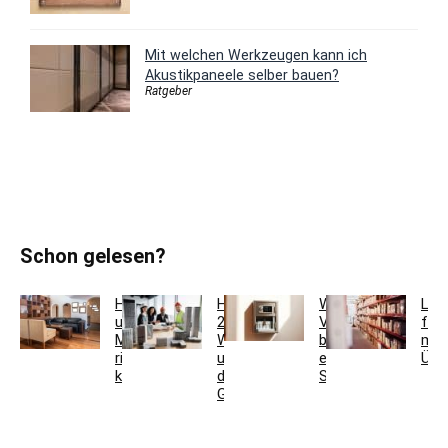
Mit welchen Werkzeugen kann ich
Akustikpaneele selber bauen?
Ratgeber
Schon gelesen?
Holzfarben
Hausmeisterservice
Welche
Lag
und
2.0:
Vorteile
für
Möbel
Werkzeugkoffer
bietet
meh
richtig
und
ein
Übe
kombinieren
digitales
Schlüsseltresor?
Gebäudemanagement