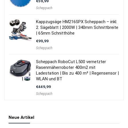
€
59,99
Scheppach
Kappzugsäge HM216SPX Scheppach – inkl.
2. Sägeblatt | 2000W | 340mm Schnittbreite
| 65mm Schnitthöhe
€
99,99
Scheppach
Scheppach RoboCut L500 vernetzter
Rasenmäherroboter 400m2 mit
Ladestation | Bis zu 400 m² | Regensensor |
WLAN und BT
€
449,99
Scheppach
Neue Artikel