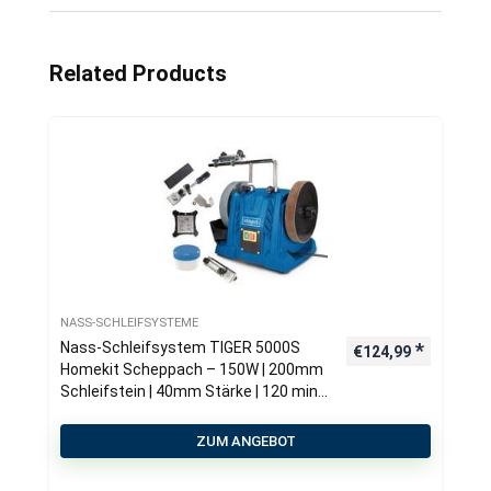
Related Products
NASS-SCHLEIFSYSTEME
Nass-Schleifsystem TIGER 5000S
€
124,99
Homekit Scheppach – 150W | 200mm
Schleifstein | 40mm Stärke | 120 min-
1 Drehzahl | Winkellehre &
Abziehpaste
ZUM ANGEBOT