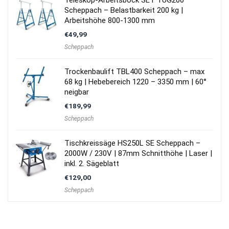
Teleskop-Arbeitsbock SET TUG200
Scheppach – Belastbarkeit 200 kg |
Arbeitshöhe 800-1300 mm
€
49,99
Scheppach
Trockenbaulift TBL400 Scheppach – max
68 kg | Hebebereich 1220 – 3350 mm | 60°
neigbar
€
189,99
Scheppach
Tischkreissäge HS250L SE Scheppach –
2000W / 230V | 87mm Schnitthöhe | Laser |
inkl. 2. Sägeblatt
€
129,00
Scheppach