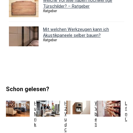
Welche Vorteile haben hochwertige
Türschilder? – Ratgeber
Ratgeber
Mit welchen Werkzeugen kann ich
Akustikpaneele selber bauen?
Ratgeber
Schon gelesen?
Holzfarben
Hausmeisterservice
Welche
Lag
und
2.0:
Vorteile
für
Möbel
Werkzeugkoffer
bietet
meh
richtig
und
ein
Übe
kombinieren
digitales
Schlüsseltresor?
Gebäudemanagement