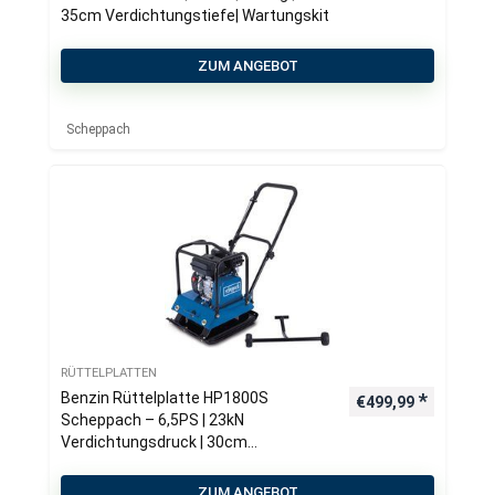
35cm Verdichtungstiefe| Wartungskit
ZUM ANGEBOT
Scheppach
RÜTTELPLATTEN
Benzin Rüttelplatte HP1800S
€
499,99
Scheppach – 6,5PS | 23kN
Verdichtungsdruck | 30cm
Verdichtungstiefe | 25m/min Vorlauf |
inkl. Gummimatte & Fahrvorrichtung
ZUM ANGEBOT