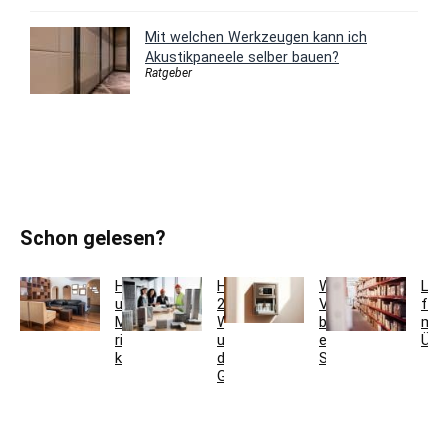
Mit welchen Werkzeugen kann ich
Akustikpaneele selber bauen?
Ratgeber
Schon gelesen?
Holzfarben
Hausmeisterservice
Welche
Lag
und
2.0:
Vorteile
für
Möbel
Werkzeugkoffer
bietet
meh
richtig
und
ein
Übe
kombinieren
digitales
Schlüsseltresor?
Gebäudemanagement