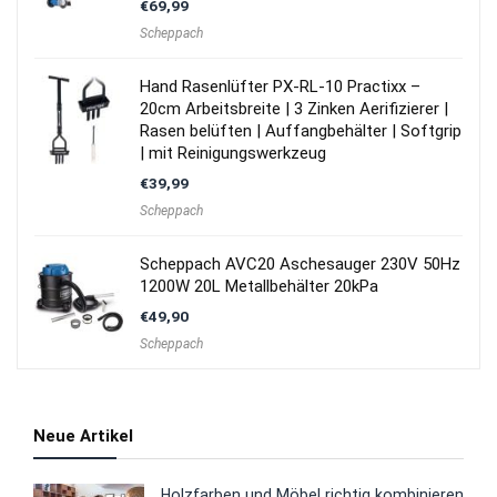
€
69,99
Scheppach
Hand Rasenlüfter PX-RL-10 Practixx –
20cm Arbeitsbreite | 3 Zinken Aerifizierer |
Rasen belüften | Auffangbehälter | Softgrip
| mit Reinigungswerkzeug
€
39,99
Scheppach
Scheppach AVC20 Aschesauger 230V 50Hz
1200W 20L Metallbehälter 20kPa
€
49,90
Scheppach
Neue Artikel
Holzfarben und Möbel richtig kombinieren