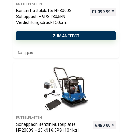
RÜTTELPLATTEN
Benzin Rüttelplatte HP3000S
€
1.099,99
Scheppach – 9PS | 30,5kN
Verdichtungsdruck | 50cm
Verdichtungstiefe | 21m/min
Vorlauf | inkl. Gummimatte &
ZUM ANGEBOT
Fahrvorrichtung
Scheppach
RÜTTELPLATTEN
Scheppach Benzin Rüttelplatte
€
489,99
HP2000S – 25 kN | 6.5PS | 104 kg |