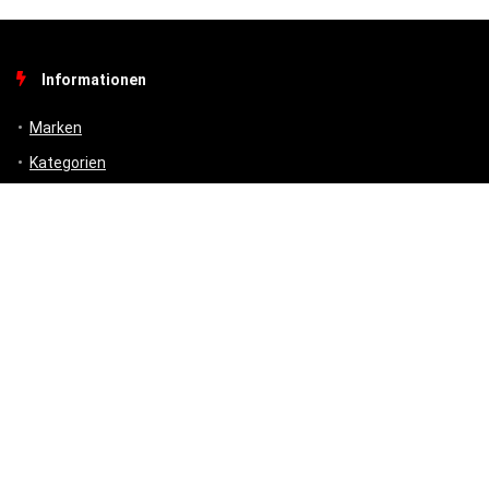
Informationen
Marken
Kategorien
Shop
Produkte und Themen – Sitemap
Amazon Hinweis
* #Anzeige – „Als Amazon-Partner verdiene ich an qualifizierten
Verkäufen.“
Unsere Webseite finanziert sich durch platzierte Werbeanzeigen und
sogenannten Affiliate Links (Produktlinks). Diese sind mit einem *
oder einem Hinweis auf Amazon verlinkt. Durch das Anklicken der
Produktlinks bzw. Werbeanzeigen verdienen wir einen kleinen Betrag,