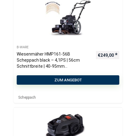
B-WARE
Wiesenmäher HMP161-56B
€
249,00
Scheppach black – 4,1PS | 56cm
Schnittbreite | 40-95mm
Schnitthöhenverstellung | 4-Takt-
Benzinmotor
ZUM ANGEBOT
Scheppach